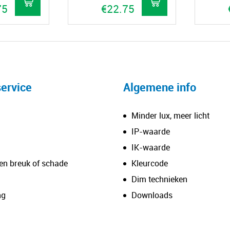
75
€
22.75
Dit
product
heeft
meerdere
variaties.
ervice
Algemene info
Deze
optie
Minder lux, meer licht
kan
IP-waarde
gekozen
IK-waarde
worden
en breuk of schade
Kleurcode
op
de
Dim technieken
productpagina
ng
Downloads