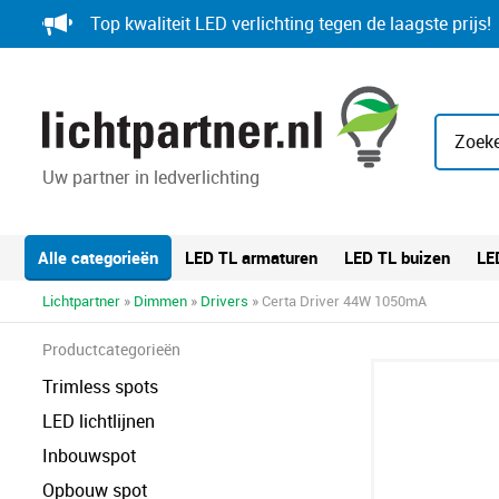
Skip
Top kwaliteit LED verlichting tegen de laagste prijs!
to
content
Zoeke
Uw partner in ledverlichting
Alle categorieën
LED TL armaturen
LED TL buizen
LE
Lichtpartner
»
Dimmen
»
Drivers
» Certa Driver 44W 1050mA
Productcategorieën
Trimless spots
LED lichtlijnen
Inbouwspot
Opbouw spot