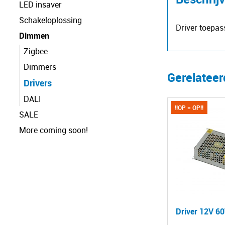
LED insaver
Schakeloplossing
Driver toepa
Dimmen
Zigbee
Dimmers
Gerelatee
Drivers
DALI
!!OP = OP!!
SALE
More coming soon!
Driver 12V 6