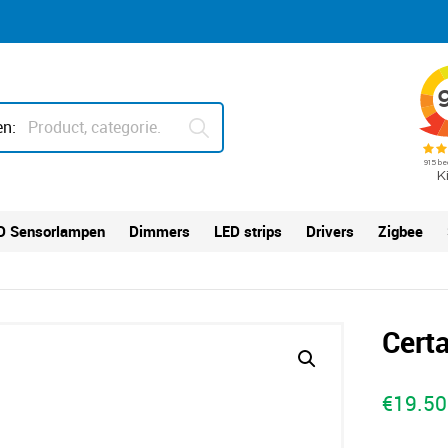
n:
D Sensorlampen
Dimmers
LED strips
Drivers
Zigbee
Cert
€
19.50