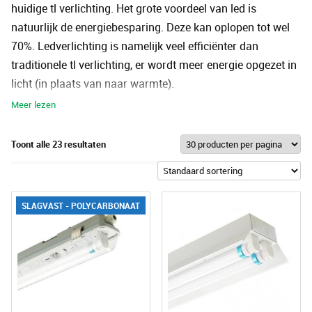
huidige tl verlichting. Het grote voordeel van led is
natuurlijk de energiebesparing. Deze kan oplopen tot wel
70%. Ledverlichting is namelijk veel efficiënter dan
traditionele tl verlichting, er wordt meer energie opgezet in
licht (in plaats van naar warmte).
De tl armaturen lenen zich bij uitstek voor verschillende
locaties binnenshuis, zowel particulier als zakelijk. Hierbij
Toont alle 23 resultaten
kun je denken aan fabrieken, opslagplaatsen, winkels en
parkeergarages. Maar ook garages, carports en
bergingen. Onze led tl armaturen zijn slagvast en gemaakt
SLAGVAST - POLYCARBONAAT
van hoogwaardig polycarbonaat. Betekent dat ze tegen
een stootje kunnen en zeer duurzaam zijn.
Led tl armaturen voordelen en nadelen
Zoals hierboven besproken is de energiezuinigheid het