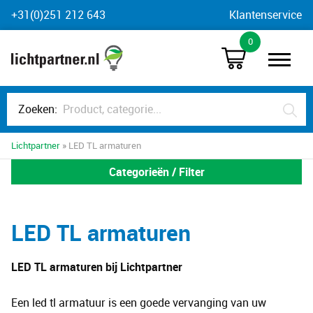
Skip
+31(0)251 212 643
Klantenservice
to
0
content
Zoeken:
Lichtpartner
» LED TL armaturen
Categorieën / Filter
LED TL armaturen
LED TL armaturen bij Lichtpartner
Een led tl armatuur is een goede vervanging van uw