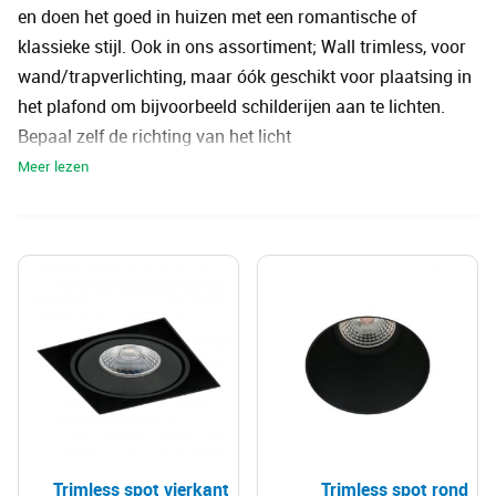
en doen het goed in huizen met een romantische of
klassieke stijl. Ook in ons assortiment; Wall trimless, voor
wand/trapverlichting, maar óók geschikt voor plaatsing in
het plafond om bijvoorbeeld schilderijen aan te lichten.
Bepaal zelf de richting van het licht
Qua functionaliteit maakt de vorm wel iets uit: een ronde is
niet draaibaar, een vierkante kan draaibaar zijn. Zo kan je
zelf de lichtrichting bepalen. Vierkante spots kunnen
voorzien zijn van een zogenoemde cardanische ring, welke
ook wordt gebruikt in bijvoorbeeld scheepskompassen.
Doordat de lichtbron binnen twee ringen is geplaatst, draai
je ‘m eenvoudig de gewenste kant op.
Trimless spot vierkant
Trimless spot rond