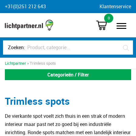
Skip
+31(0)251 212 643
Klantenservice
to
0
content
Zoeken:
Lichtpartner
» Trimless spots
Categorieën / Filter
Trimless spots
De vierkante spot voelt zich thuis in een strak of modern
interieur maar past net zo goed bij een industriële
inrichting. Ronde spots matchen met een landelijk interieur