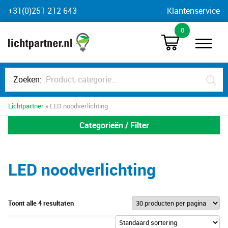
Skip
+31(0)251 212 643
Klantenservice
to
0
content
Zoeken:
Lichtpartner
» LED noodverlichting
Categorieën / Filter
LED noodverlichting
Toont alle 4 resultaten