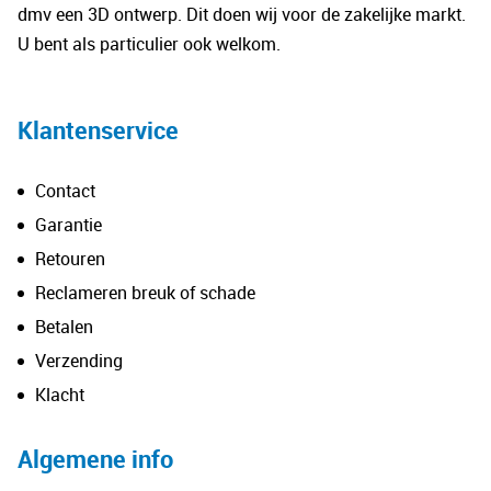
wo
dmv een 3D ontwerp. Dit doen wij voor de zakelijke markt.
op
U bent als particulier ook welkom.
de
pro
Klantenservice
Contact
Garantie
Retouren
Reclameren breuk of schade
Betalen
Verzending
Klacht
Algemene info