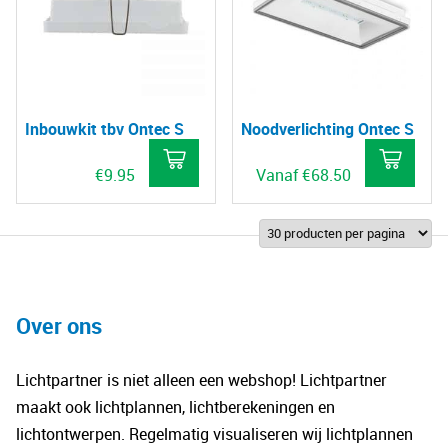
Inbouwkit tbv Ontec S
Noodverlichting Ontec S
€
9.95
Vanaf
€
68.50
Dit
pro
hee
mee
vari
Over ons
De
opt
Lichtpartner is niet alleen een webshop! Lichtpartner
kan
maakt ook lichtplannen, lichtberekeningen en
gek
lichtontwerpen. Regelmatig visualiseren wij lichtplannen