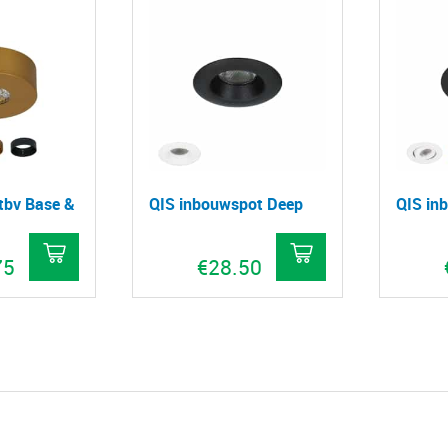
tbv Base &
QIS inbouwspot Deep
QIS in
75
€
28.50