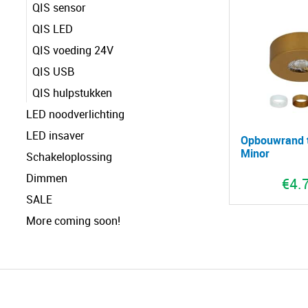
QIS sensor
QIS LED
QIS voeding 24V
QIS USB
QIS hulpstukken
LED noodverlichting
LED insaver
Opbouwrand 
Minor
Schakeloplossing
Dimmen
€
4.
SALE
More coming soon!