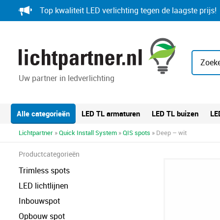
Skip
Top kwaliteit LED verlichting tegen de laagste prijs!
to
content
Zoeke
Uw partner in ledverlichting
Alle categorieën
LED TL armaturen
LED TL buizen
LE
Lichtpartner
»
Quick Install System
»
QIS spots
» Deep – wit
Productcategorieën
Trimless spots
LED lichtlijnen
Inbouwspot
Opbouw spot