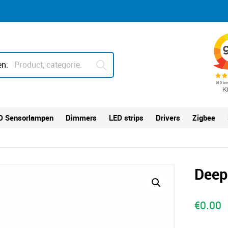
n:
D Sensorlampen
Dimmers
LED strips
Drivers
Zigbee
Deep
€
0.00