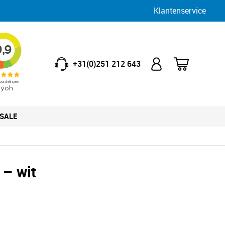
Klantenservice
+31(0)251 212 643
SALE
 – wit