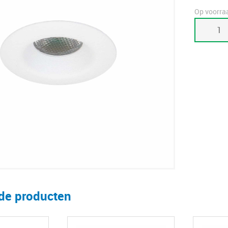
Op voorra
Deep
-
wit
aantal
rde producten