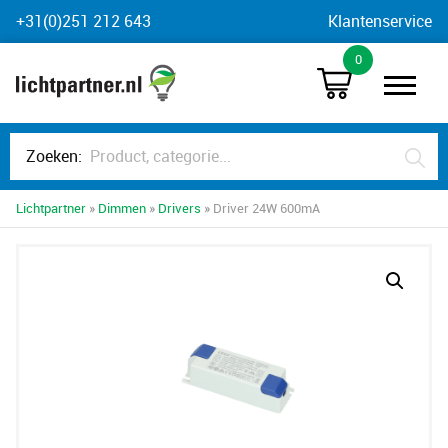
Skip
+31(0)251 212 643
Klantenservice
to
0
content
Zoeken:
Lichtpartner
»
Dimmen
»
Drivers
» Driver 24W 600mA