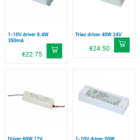
1-10V driver 8.4W
Triac driver 40W 24V
350mA
€
24.50
€
22.75
Driver 60W 12V
1-10V driver 50W