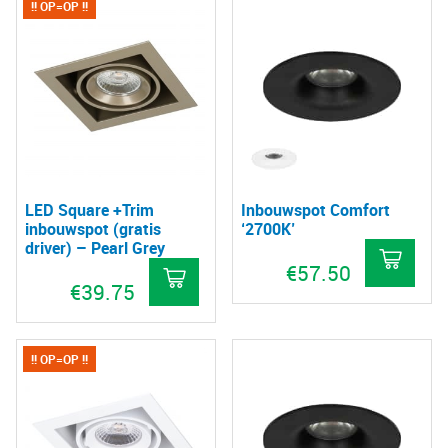
!! OP=OP !!
LED Square +Trim
Inbouwspot Comfort
inbouwspot (gratis
‘2700K’
driver) – Pearl Grey
€
57.50
€
39.75
!! OP=OP !!