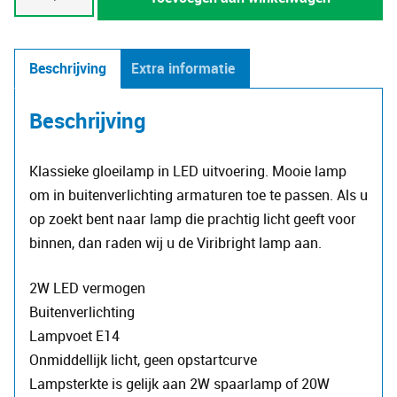
peer
filament
2W
Beschrijving
Extra informatie
-
E14
Beschrijving
aantal
Klassieke gloeilamp in LED uitvoering. Mooie lamp
om in buitenverlichting armaturen toe te passen. Als u
op zoekt bent naar lamp die prachtig licht geeft voor
binnen, dan raden wij u de Viribright lamp aan.
2W LED vermogen
Buitenverlichting
Lampvoet E14
Onmiddellijk licht, geen opstartcurve
Lampsterkte is gelijk aan 2W spaarlamp of 20W