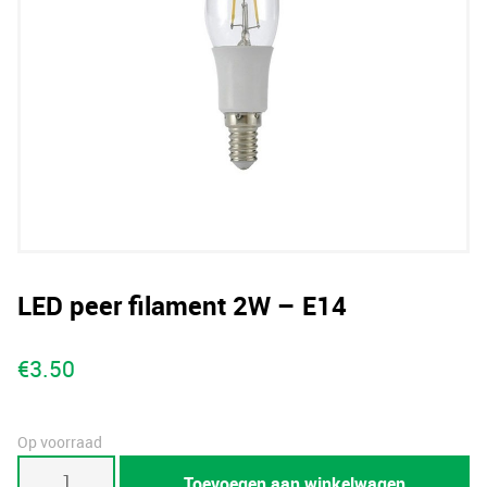
LED peer filament 2W – E14
€
3.50
Op voorraad
LED
Toevoegen aan winkelwagen