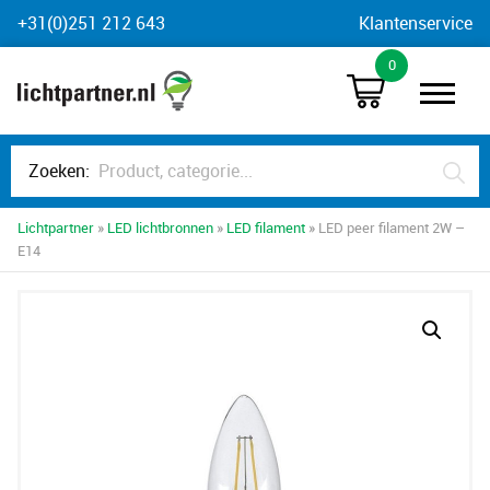
Skip
+31(0)251 212 643
Klantenservice
to
0
content
Zoeken:
Lichtpartner
»
LED lichtbronnen
»
LED filament
» LED peer filament 2W –
E14