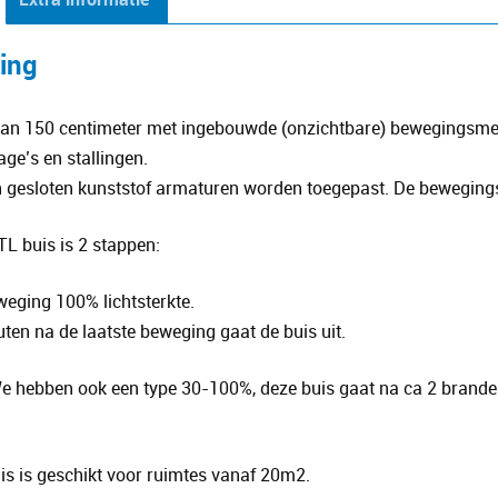
aantal
ving
an 150 centimeter met ingebouwde (onzichtbare) bewegingsmeld
age’s en stallingen.
n gesloten kunststof armaturen worden toegepast. De bewegingsm
L buis is 2 stappen:
weging 100% lichtsterkte.​​
uten na de laatste beweging gaat de buis uit.
 hebben ook een type 30-100%, deze buis gaat na ca 2 branden 
is is geschikt voor ruimtes vanaf 20m2.