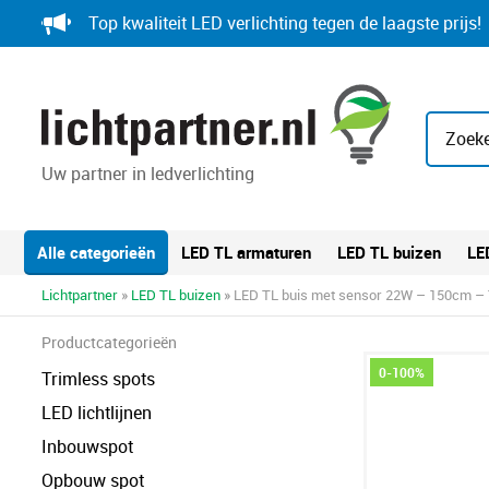
Skip
Top kwaliteit LED verlichting tegen de laagste prijs!
to
content
Zoeke
Uw partner in ledverlichting
Alle categorieën
LED TL armaturen
LED TL buizen
LE
Lichtpartner
»
LED TL buizen
» LED TL buis met sensor 22W – 150cm – 
Productcategorieën
0-100%
Trimless spots
LED lichtlijnen
Inbouwspot
Opbouw spot