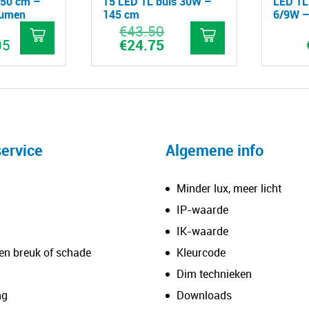
150 cm –
T5 LED TL buis 30W –
LED TL
lumen
145 cm
6/9W –
€
43.50
Oorspronkelijke
prijs
95
€
24.75
Huidige
was:
prijs
€43.50.
is:
Dit
Dit
€24.75.
product
product
heeft
heeft
meerdere
meerdere
variaties.
variaties.
ervice
Algemene info
Deze
Deze
optie
optie
Minder lux, meer licht
kan
kan
IP-waarde
gekozen
gekozen
IK-waarde
worden
worden
en breuk of schade
Kleurcode
op
op
de
de
Dim technieken
productpagina
productpagina
ng
Downloads