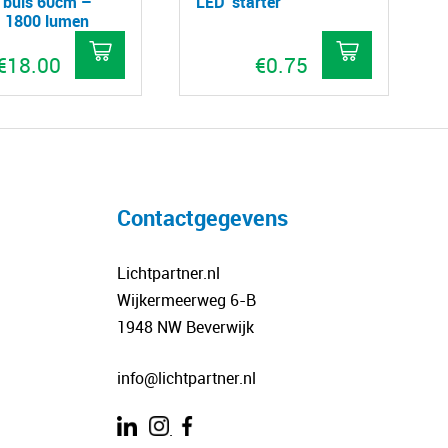
 buis 60cm –
LED ‘starter’
 1800 lumen
€
18.00
€
0.75
Dit
product
heeft
meerdere
variaties.
Contactgegevens
Deze
optie
Lichtpartner.nl
kan
Wijkermeerweg 6-B
gekozen
1948 NW Beverwijk
worden
op
info@lichtpartner.nl
de
productpagina
.