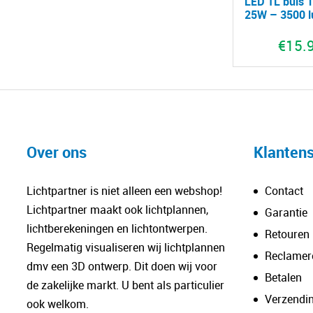
LED TL buis 
25W – 3500 
€
15.
Over ons
Klantens
Lichtpartner is niet alleen een webshop!
Contact
Lichtpartner maakt ook lichtplannen,
Garantie
lichtberekeningen en lichtontwerpen.
Retouren
Regelmatig visualiseren wij lichtplannen
Reclamer
dmv een 3D ontwerp. Dit doen wij voor
Betalen
de zakelijke markt. U bent als particulier
Verzendi
ook welkom.