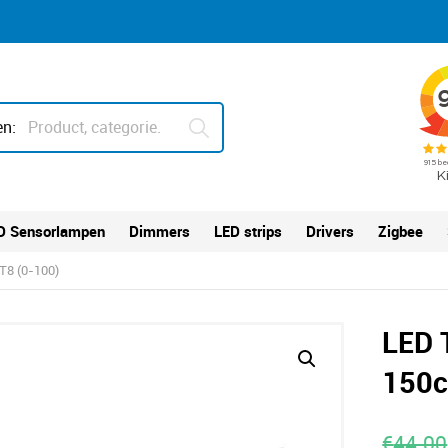
n:
D Sensorlampen
Dimmers
LED strips
Drivers
Zigbee
T8 (0-100)
LED 
150c
€
44.00