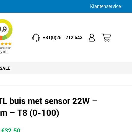
Klantenservice
+31(0)251 212 643
SALE
TL buis met sensor 22W –
m – T8 (0-100)
Oorspronkelijke
Huidige
€
32.50