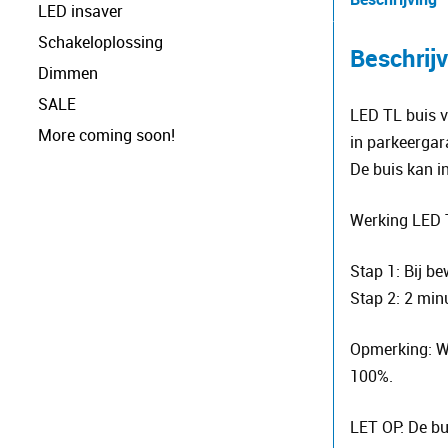
LED insaver
Schakeloplossing
Beschrij
Dimmen
SALE
LED TL buis v
More coming soon!
in parkeergar
De buis kan i
Werking LED T
Stap 1: Bij be
Stap 2: 2 min
Opmerking: We
100%.
LET OP: De bu