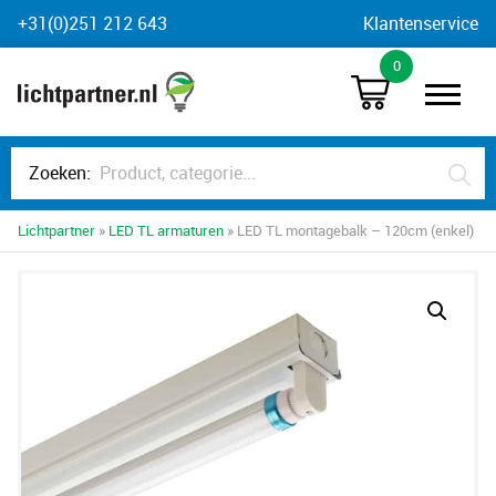
Skip
+31(0)251 212 643
Klantenservice
to
0
content
Zoeken:
Lichtpartner
»
LED TL armaturen
» LED TL montagebalk – 120cm (enkel)