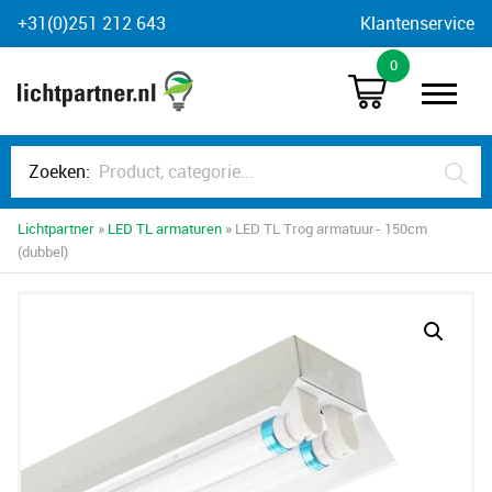
Skip
+31(0)251 212 643
Klantenservice
to
0
content
Zoeken:
Lichtpartner
»
LED TL armaturen
» LED TL Trog armatuur- 150cm
(dubbel)