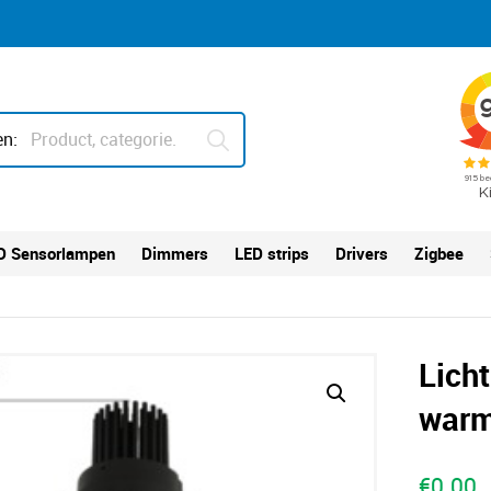
n:
D Sensorlampen
Dimmers
LED strips
Drivers
Zigbee
Lich
war
€
0.00