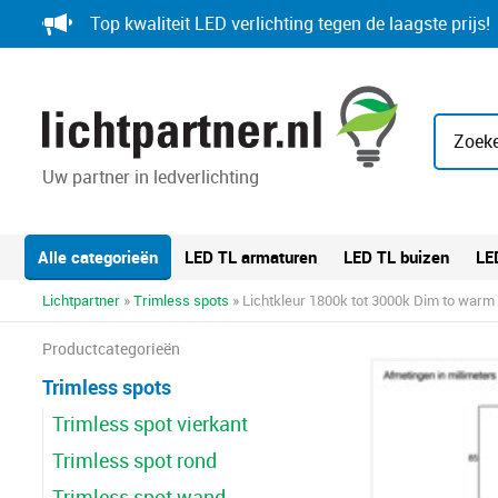
Skip
Top kwaliteit LED verlichting tegen de laagste prijs!
to
content
Zoeke
Uw partner in ledverlichting
Alle categorieën
LED TL armaturen
LED TL buizen
LE
Lichtpartner
»
Trimless spots
» Lichtkleur 1800k tot 3000k Dim to warm
Productcategorieën
Trimless spots
Trimless spot vierkant
Trimless spot rond
Trimless spot wand