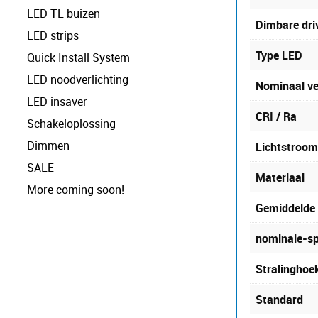
LED TL buizen
Dimbare dri
LED strips
Type LED
Quick Install System
LED noodverlichting
Nominaal v
LED insaver
CRI / Ra
Schakeloplossing
Dimmen
Lichtstroo
SALE
Materiaal
More coming soon!
Gemiddelde 
nominale-sp
Stralinghoe
Standard