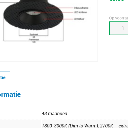
Op voorra
Lichtkleu
1800k
tot
3000k
Dim
to
warm
tie
aantal
ormatie
48 maanden
1800-3000K (Dim to Warm), 2700K – extra 