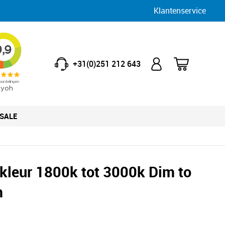
Klantenservice
+31(0)251 212 643
SALE
tkleur 1800k tot 3000k Dim to
m