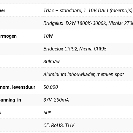
ver
Triac – standaard, 1-10V, DALI (meerprijs)
Bridgelux: D2W 1800K-3000K, Nichia: 27
ermogen
10W
Bridgelux CRI92, Nichia CRI95
m
80lm/w
Aluminium inbouwkader, metalen spot
nom. levensduur
50.000
anning-in
37V-260mA
k
60º
CE, RoHS, TUV