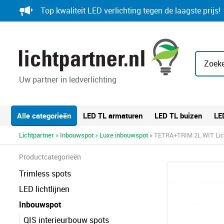
Skip
Top kwaliteit LED verlichting tegen de laagste prijs!
to
content
Zoeke
Uw partner in ledverlichting
Alle categorieën
LED TL armaturen
LED TL buizen
LE
Lichtpartner
»
Inbouwspot
»
Luxe inbouwspot
» TETRA+TRIM 2L WIT Lich
Productcategorieën
Trimless spots
LED lichtlijnen
Inbouwspot
QIS interieurbouw spots