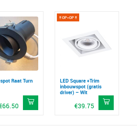
!! OP=OP !!
spot Raat Turn
LED Square +Trim
inbouwspot (gratis
driver) – Wit
€
66.50
€
39.75