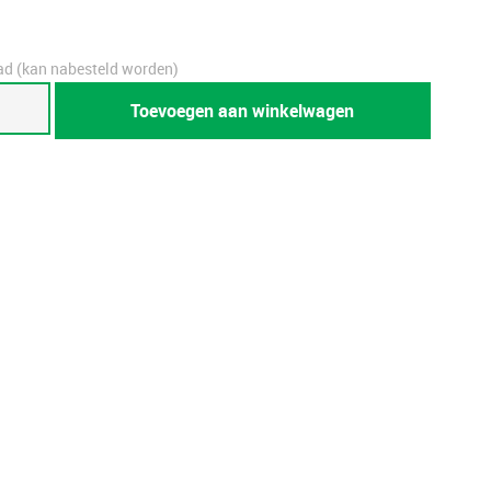
ad (kan nabesteld worden)
TRIM
Toevoegen aan winkelwagen
r