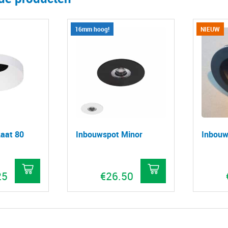
16mm hoog!
NIEUW
aat 80
Inbouwspot Minor
Inbouw
25
€
26.50