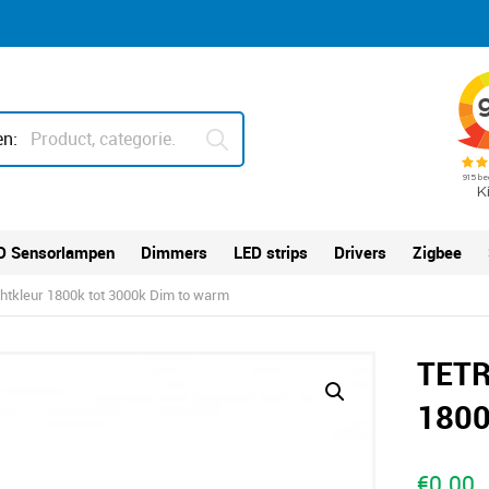
n:
D Sensorlampen
Dimmers
LED strips
Drivers
Zigbee
tkleur 1800k tot 3000k Dim to warm
TETR
1800
€
0.00