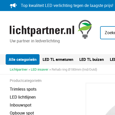
Skip
Top kwaliteit LED verlichting tegen de laagste prijs!
to
content
Zoeke
Uw partner in ledverlichting
Alle categorieën
LED TL armaturen
LED TL buizen
LE
Lichtpartner
»
LED insaver
» Rehab ring Ø180mm (Ind/Outd)
Productcategorieën
Trimless spots
LED lichtlijnen
Inbouwspot
Opbouw spot