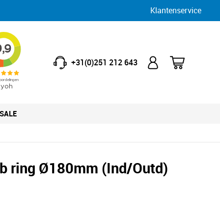
Klantenservice
+31(0)251 212 643
SALE
b ring Ø180mm (Ind/Outd)