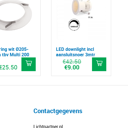
ring wit Ø205-
LED downlight incl
tbv Multi 200
aansluitsnoer 3mtr
€
42.50
Oorspronkelijke
prijs
€
25.50
€
9.00
Huidige
was:
prijs
€42.50.
is:
Dit
€9.00.
product
heeft
meerdere
variaties.
Contactgegevens
Deze
optie
Lichtpartner.nl