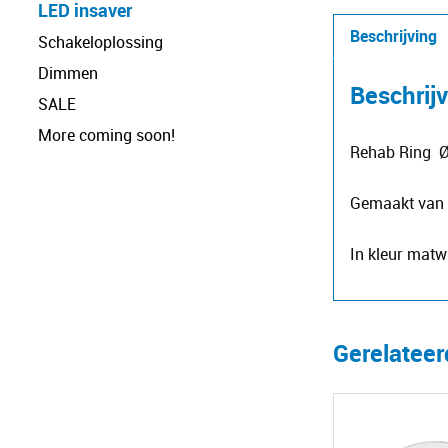
LED insaver
Beschrijving
Schakeloplossing
Dimmen
Beschrij
SALE
More coming soon!
Rehab Ring Ø1
Gemaakt van r
In kleur mat
Gerelatee