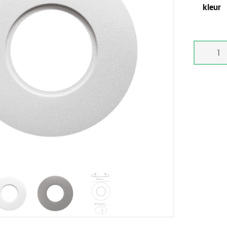
kleur
Rehab
ring
Ø180mm
(Ind/Outd
aantal