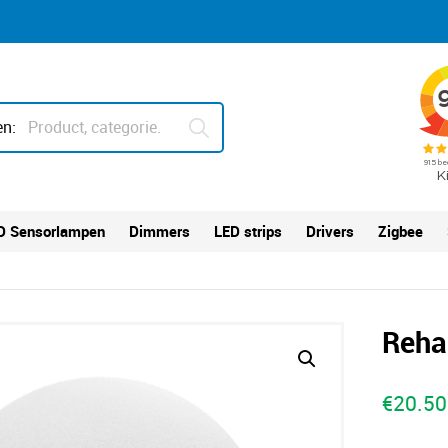
n:
D Sensorlampen
Dimmers
LED strips
Drivers
Zigbee
Reha
€
20.50