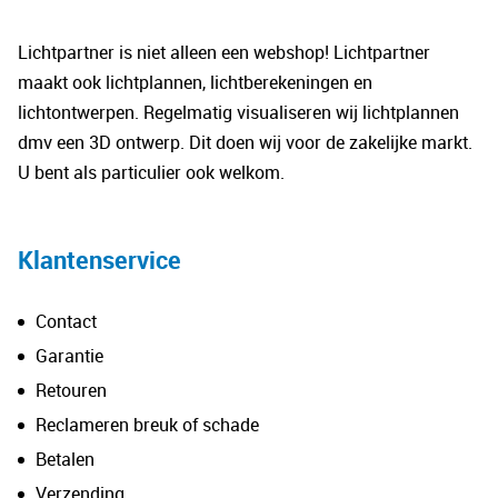
Deze
optie
Lichtpartner is niet alleen een webshop! Lichtpartner
kan
maakt ook lichtplannen, lichtberekeningen en
gekozen
lichtontwerpen. Regelmatig visualiseren wij lichtplannen
worden
dmv een 3D ontwerp. Dit doen wij voor de zakelijke markt.
op
U bent als particulier ook welkom.
de
productpagina
Klantenservice
Contact
Garantie
Retouren
Reclameren breuk of schade
Betalen
Verzending