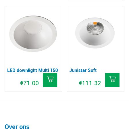
LED downlight Multi 150
Junistar Soft
€
71.00
€
111.32
Dit
product
heeft
meerdere
variaties.
Over ons