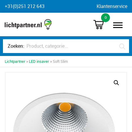
Skip
+31(0)251 212 643
Klantenservice
to
0
content
Zoeken:
Lichtpartner
»
LED insaver
» Soft Slim