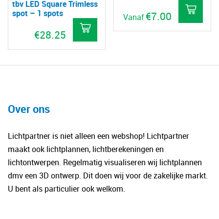
tbv LED Square Trimless
spot – 1 spots
€
7.00
Vanaf
Dit
€
28.25
pro
hee
mee
vari
De
Over ons
opt
kan
Lichtpartner is niet alleen een webshop! Lichtpartner
gek
maakt ook lichtplannen, lichtberekeningen en
wo
lichtontwerpen. Regelmatig visualiseren wij lichtplannen
op
dmv een 3D ontwerp. Dit doen wij voor de zakelijke markt.
de
U bent als particulier ook welkom.
pro