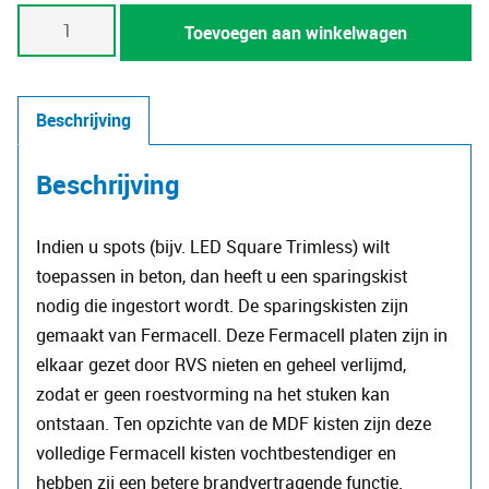
Sparingskist
Toevoegen aan winkelwagen
Fermacell
tbv
LED
Beschrijving
Square
Trimless
Beschrijving
spot
-
Indien u spots (bijv. LED Square Trimless) wilt
2
toepassen in beton, dan heeft u een sparingskist
spots
nodig die ingestort wordt. De sparingskisten zijn
aantal
gemaakt van Fermacell. Deze Fermacell platen zijn in
elkaar gezet door RVS nieten en geheel verlijmd,
zodat er geen roestvorming na het stuken kan
ontstaan. Ten opzichte van de MDF kisten zijn deze
volledige Fermacell kisten vochtbestendiger en
hebben zij een betere brandvertragende functie.