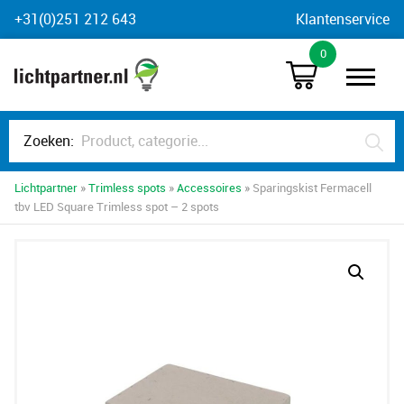
Skip
+31(0)251 212 643
Klantenservice
to
0
content
Zoeken:
Lichtpartner
»
Trimless spots
»
Accessoires
» Sparingskist Fermacell
tbv LED Square Trimless spot – 2 spots