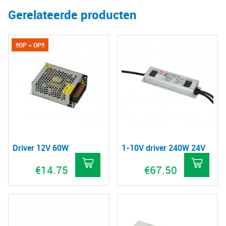
Gerelateerde producten
!!OP = OP!!
Driver 12V 60W
1-10V driver 240W 24V
€
14.75
€
67.50
Dit
product
heeft