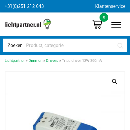
Skip
+31(0)251 212 643
Klantenservice
to
0
content
Zoeken:
Lichtpartner
»
Dimmen
»
Drivers
» Triac driver 12W 260mA