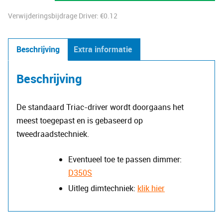
12W
Verwijderingsbijdrage Driver:
€
0.12
260mA
aantal
Beschrijving
Extra informatie
Beschrijving
De standaard Triac-driver wordt doorgaans het
meest toegepast en is gebaseerd op
tweedraadstechniek.
Eventueel toe te passen dimmer:
D350S
Uitleg dimtechniek:
klik hier