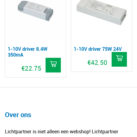
meerdere
variaties.
Deze
optie
kan
gekozen
1-10V driver 8.4W
1-10V driver 75W 24V
worden
350mA
op
€
42.50
€
22.75
de
productpagina
Over ons
Lichtpartner is niet alleen een webshop! Lichtpartner