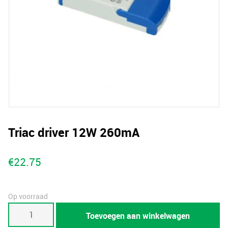
Triac driver 12W 260mA
€
22.75
Op voorraad
Triac
Toevoegen aan winkelwagen
driver