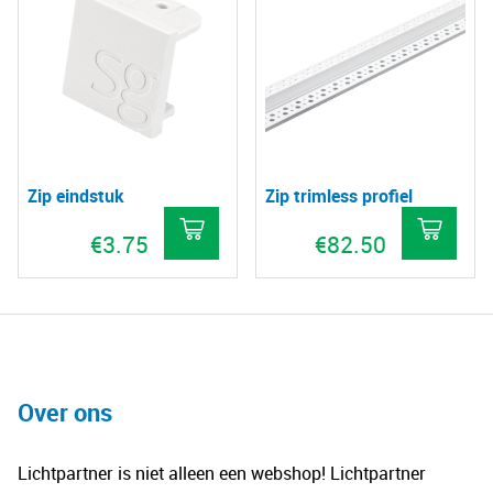
mee
meerdere
vari
variaties.
De
Deze
opt
optie
kan
kan
gek
gekozen
wo
Zip eindstuk
Zip trimless profiel
worden
op
op
€
3.75
€
82.50
de
de
pro
Dit
productpagina
product
heeft
meerdere
variaties.
Over ons
Deze
optie
Lichtpartner is niet alleen een webshop! Lichtpartner
kan