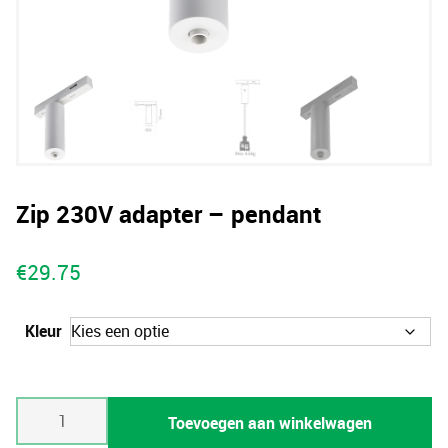
Zip 230V adapter – pendant
€
29.75
Kleur
Zip
Toevoegen aan winkelwagen
230V