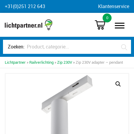
Skip
+31(0)251 212 643
Klantenservice
to
0
content
Zoeken:
Lichtpartner
»
Railverlichting
»
Zip 230V
» Zip 230V adapter – pendant