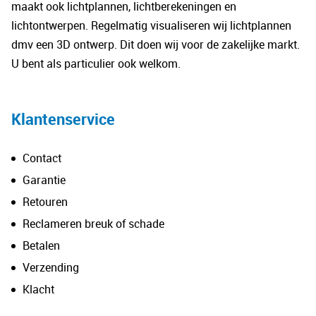
maakt ook lichtplannen, lichtberekeningen en
gekozen
lichtontwerpen. Regelmatig visualiseren wij lichtplannen
worden
dmv een 3D ontwerp. Dit doen wij voor de zakelijke markt.
op
U bent als particulier ook welkom.
de
productpagina
Klantenservice
Contact
Garantie
Retouren
Reclameren breuk of schade
Betalen
Verzending
Klacht