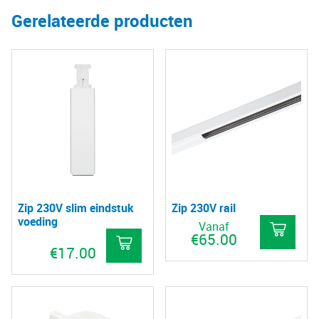
Gerelateerde producten
Zip 230V slim eindstuk
Zip 230V rail
voeding
Vanaf
€
65.00
€
17.00
Dit
Dit
pro
product
hee
heeft