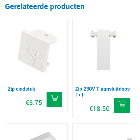
Gerelateerde producten
Zip eindstuk
Zip 230V T-aansluitdoos
1+1
€
3.75
€
18.50
Dit
Dit
product
pro
heeft
hee
meerdere