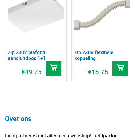
mee
variaties.
vari
Deze
De
optie
opt
kan
kan
gekozen
gek
worden
Zip 230V plafond
Zip 230V flexibele
wo
op
aansluitdoos 1+1
koppeling
op
de
€
49.75
€
15.75
de
productpagina
pro
Dit
Dit
product
pro
heeft
hee
meerdere
mee
variaties.
vari
Over ons
Deze
De
optie
opt
Lichtpartner is niet alleen een webshop! Lichtpartner