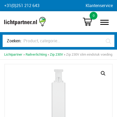
Skip
+31(0)251 212 643
Klantenservice
to
0
content
Zoeken:
Lichtpartner
»
Railverlichting
»
Zip 230V
» Zip 230V slim eindstuk voeding