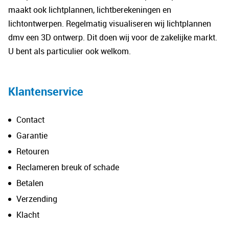
kan
kan
maakt ook lichtplannen, lichtberekeningen en
gekozen
gek
lichtontwerpen. Regelmatig visualiseren wij lichtplannen
worden
wo
dmv een 3D ontwerp. Dit doen wij voor de zakelijke markt.
op
op
U bent als particulier ook welkom.
de
de
productpagina
pro
Klantenservice
Contact
Garantie
Retouren
Reclameren breuk of schade
Betalen
Verzending
Klacht