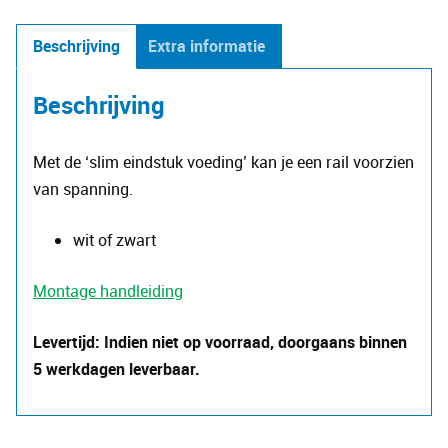
slim
eindstuk
Beschrijving
Extra informatie
voeding
aantal
Beschrijving
Met de ‘slim eindstuk voeding’ kan je een rail voorzien
van spanning.
wit of zwart
Montage handleiding
Levertijd: Indien niet op voorraad, doorgaans binnen
5 werkdagen leverbaar.