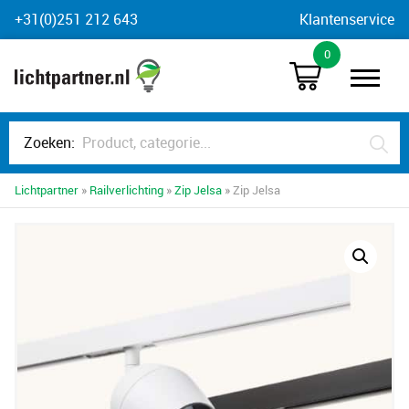
Skip
+31(0)251 212 643
Klantenservice
to
0
content
Zoeken:
Lichtpartner
»
Railverlichting
»
Zip Jelsa
» Zip Jelsa