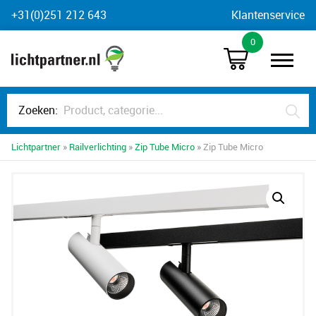
Skip
+31(0)251 212 643
Klantenservice
to
0
content
Zoeken:
Lichtpartner
»
Railverlichting
»
Zip Tube Micro
» Zip Tube Micro