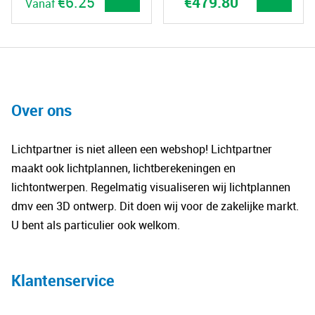
€
6.25
€
479.80
Prijsklasse:
Vanaf
€527.25
was:
is:
€370.60
€407.25
€370.60
tot
Dit
-
-
€479.80
€527.25Prijsklasse:
€479.80Prijsk
product
€407.25
€370.60
heeft
tot
tot
€527.25.
€479.80.
meerdere
variaties.
Over ons
Deze
optie
Lichtpartner is niet alleen een webshop! Lichtpartner
kan
maakt ook lichtplannen, lichtberekeningen en
gekozen
lichtontwerpen. Regelmatig visualiseren wij lichtplannen
worden
dmv een 3D ontwerp. Dit doen wij voor de zakelijke markt.
op
U bent als particulier ook welkom.
de
productpagina
Klantenservice