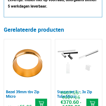
5 werkdagen leverbaar.
Gerelateerde producten
Bezel 39mm tbv Zip
Starterset 1 – 3x Zip
€
407.25
-
Micro
Tube Micro
€
527.25
Prijsklasse:
€407.25
Oorspronkelijke
€
370.60
Huidige
-
tot
prijs
prijs