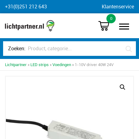
Skip
+31(0)251 212 643
Klantenservice
to
0
content
Zoeken:
Lichtpartner
»
LED strips
»
Voedingen
» 1-10V driver 40W 24V