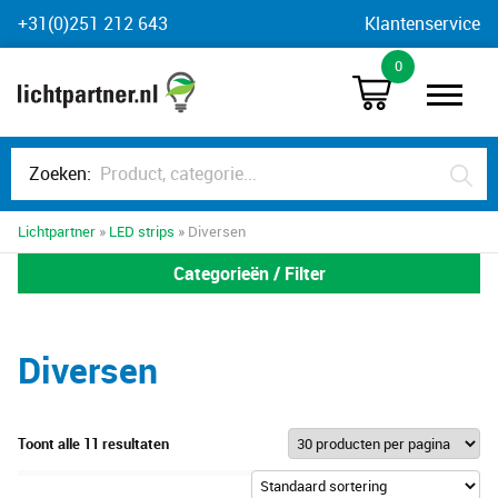
Skip
+31(0)251 212 643
Klantenservice
to
0
content
Zoeken:
Lichtpartner
»
LED strips
» Diversen
Categorieën / Filter
Diversen
Toont alle 11 resultaten