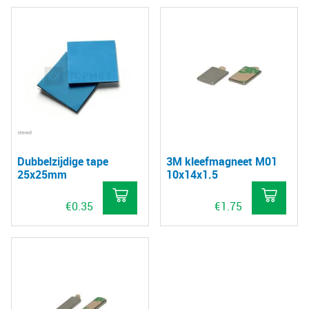
pro
hee
mee
vari
De
opt
kan
gek
wo
Dubbelzijdige tape
3M kleefmagneet M01
op
25x25mm
10x14x1.5
de
€
0.35
€
1.75
pro