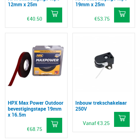
12mm x 25m
19mm x 25m
€
40.50
€
53.75
HPX Max Power Outdoor
Inbouw trekschakelaar
bevestigingstape 19mm
250V
x 16.5m
Vanaf
€
3.25
€
68.75
Dit