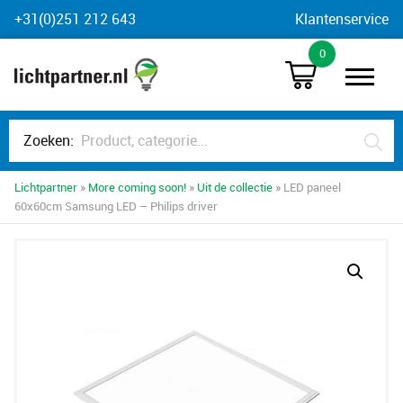
Skip
+31(0)251 212 643
Klantenservice
to
0
content
Zoeken:
Lichtpartner
»
More coming soon!
»
Uit de collectie
» LED paneel
60x60cm Samsung LED – Philips driver