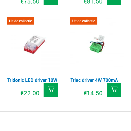
€
75.50
€
81.50
Uit de collectie
Uit de collectie
Tridonic LED driver 10W
Triac driver 4W 700mA
€
22.00
€
14.50