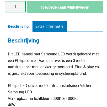
LED
Toevoegen aan winkelwagen
paneel
60x60cm
Samsung
Beschrijving
Extra informatie
LED
-
Beschrijving
Philips
driver
Dit LED paneel met Samsung LED wordt geleverd met
aantal
een Philips driver. Aan de driver is een 3 meter
aansluitsnoer met stekker gemonteerd. Plug & play en
is geschikt voor toepassing in systeemplafond.
Philips LED driver met 3 mtr aansluitsnoer/steker
Samsung LED
Verkrijgbaar in lichtkleur 3000K & 4000K
40W