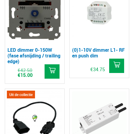
LED dimmer 0-150W
(0)1-10V dimmer L1- RF
(fase afsnijding / trailing
en push dim
edge)
€
34.75
Oorspronkelijke
€
42.50
prijs
Huidige
€
15.00
was:
prijs
€42.50.
is:
€15.00.
Uit de collectie