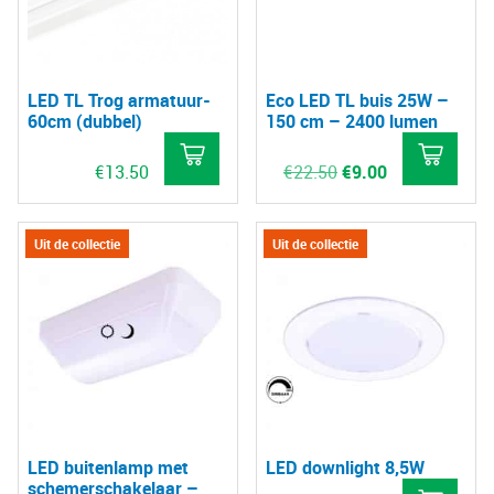
LED TL Trog armatuur-
Eco LED TL buis 25W –
60cm (dubbel)
150 cm – 2400 lumen
Oorspronkelijke
Huidige
€
13.50
€
22.50
€
9.00
prijs
prijs
was:
is:
€22.50.
€9.00.
Uit de collectie
Uit de collectie
LED buitenlamp met
LED downlight 8,5W
schemerschakelaar –