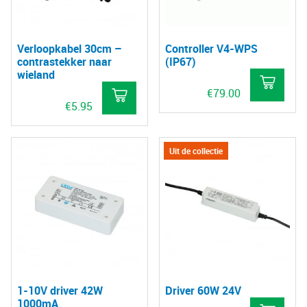
Verloopkabel 30cm –
Controller V4-WPS
contrastekker naar
(IP67)
wieland
€
79.00
€
5.95
Uit de collectie
1-10V driver 42W
Driver 60W 24V
1000mA