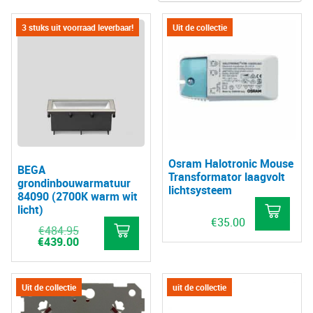
3 stuks uit voorraad leverbaar!
Uit de collectie
Osram Halotronic Mouse
BEGA
Transformator laagvolt
grondinbouwarmatuur
lichtsysteem
84090 (2700K warm wit
licht)
€
35.00
Oorspronkelijke
€
484.95
prijs
Huidige
€
439.00
was:
prijs
€484.95.
is:
€439.00.
Uit de collectie
uit de collectie