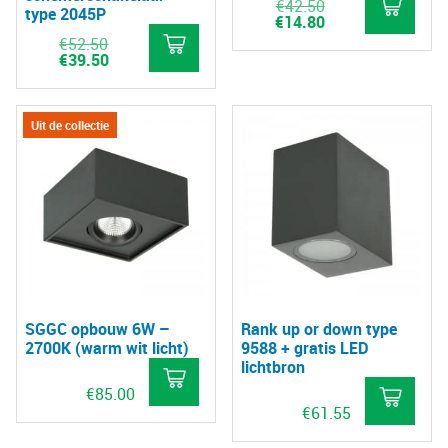
Oorspronkelijke
€
42.50
type 2045P
prijs
Huidige
€
14.80
was:
prijs
Oorspronkelijke
€
52.50
€42.50.
is:
prijs
Huidige
€
39.50
€14.80.
was:
prijs
€52.50.
is:
€39.50.
Uit de collectie
SGGC opbouw 6W –
Rank up or down type
2700K (warm wit licht)
9588 + gratis LED
lichtbron
€
85.00
€
61.55