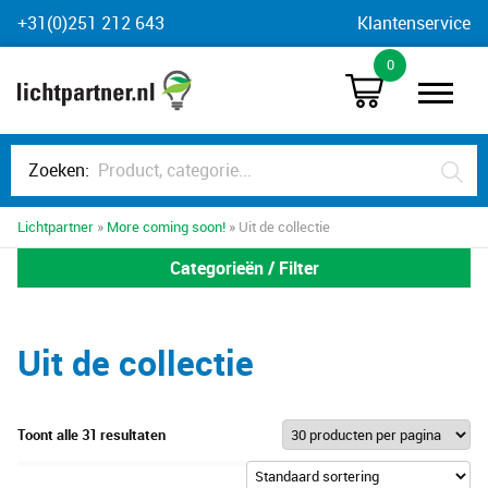
Skip
+31(0)251 212 643
Klantenservice
to
0
content
Zoeken:
Lichtpartner
»
More coming soon!
» Uit de collectie
Categorieën / Filter
Uit de collectie
Toont alle 31 resultaten