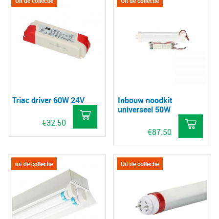
Uit de collectie
Uit de collectie
hee
mee
vari
De
opt
kan
gek
Triac driver 60W 24V
Inbouw noodkit
wo
universeel 50W
op
€
32.50
de
€
87.50
pro
uit de collectie
Uit de collectie