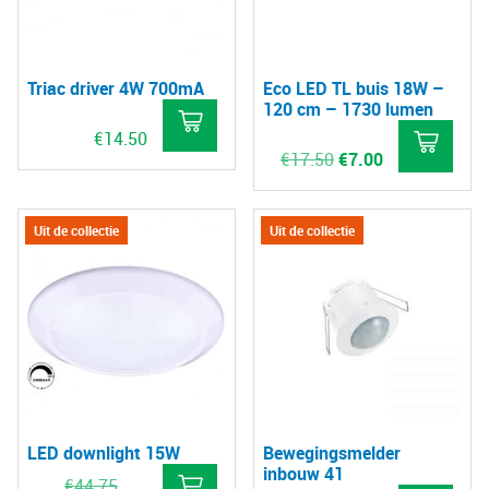
Triac driver 4W 700mA
Eco LED TL buis 18W –
120 cm – 1730 lumen
€
14.50
Oorspronkelijke
Huidige
€
17.50
€
7.00
prijs
prijs
was:
is:
Dit
€17.50.
€7.00.
pro
Uit de collectie
Uit de collectie
hee
mee
vari
De
opt
kan
gek
LED downlight 15W
Bewegingsmelder
wo
inbouw 41
Oorspronkelijke
€
44.75
op