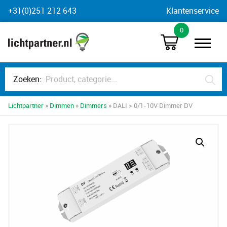
Skip
+31(0)251 212 643
Klantenservice
to
0
content
Zoeken:
Lichtpartner
»
Dimmen
»
Dimmers
» DALI > 0/1-10V Dimmer DV