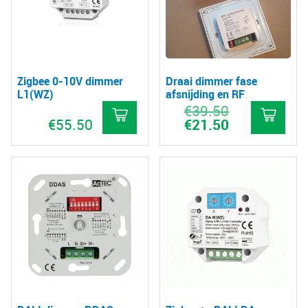
Zigbee 0-10V dimmer
Draai dimmer fase
L1(WZ)
afsnijding en RF
€
39.50
Oorspronkelijke
prijs
€
55.50
€
21.50
Huidige
was:
prijs
€39.50.
is:
€21.50.