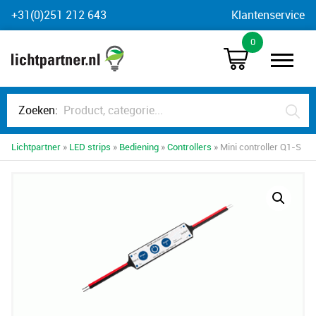
Skip
+31(0)251 212 643
Klantenservice
to
0
content
Zoeken:
Lichtpartner
»
LED strips
»
Bediening
»
Controllers
» Mini controller Q1-S