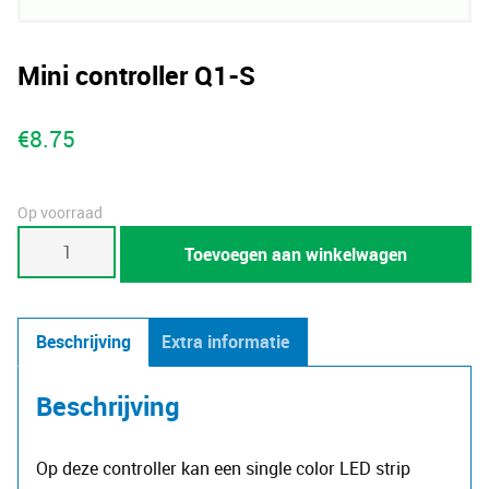
Mini controller Q1-S
€
8.75
Op voorraad
Mini
Toevoegen aan winkelwagen
controller
Q1-
S
Beschrijving
Extra informatie
aantal
Beschrijving
Op deze controller kan een single color LED strip