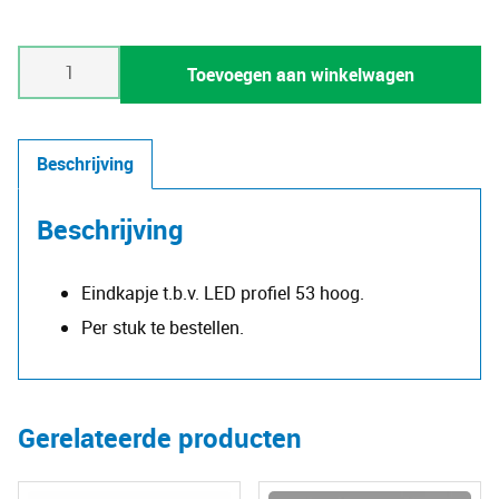
Eindkap
Toevoegen aan winkelwagen
profiel
53
hoog
Beschrijving
aantal
Beschrijving
Eindkapje t.b.v. LED profiel 53 hoog.
Per stuk te bestellen.
Gerelateerde producten