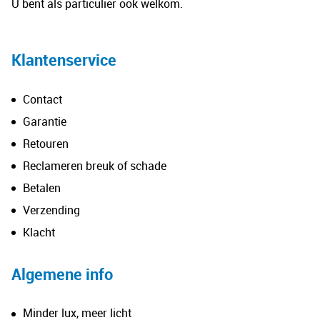
U bent als particulier ook welkom.
de
productpagina
Klantenservice
Contact
Garantie
Retouren
Reclameren breuk of schade
Betalen
Verzending
Klacht
Algemene info
Minder lux, meer licht