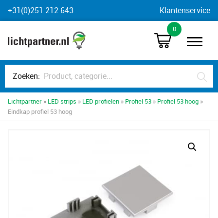
Skip
+31(0)251 212 643
Klantenservice
to
0
content
Zoeken:
Lichtpartner
»
LED strips
»
LED profielen
»
Profiel 53
»
Profiel 53 hoog
»
Eindkap profiel 53 hoog