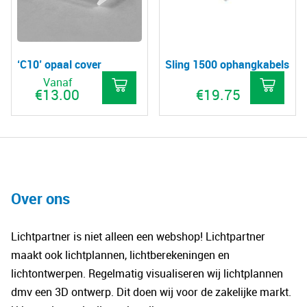
opt
kan
gek
wo
‘C10’ opaal cover
Sling 1500 ophangkabels
op
Vanaf
€
13.00
€
19.75
de
pro
Dit
product
heeft
meerdere
variaties.
Over ons
Deze
optie
Lichtpartner is niet alleen een webshop! Lichtpartner
kan
maakt ook lichtplannen, lichtberekeningen en
gekozen
lichtontwerpen. Regelmatig visualiseren wij lichtplannen
worden
dmv een 3D ontwerp. Dit doen wij voor de zakelijke markt.
op