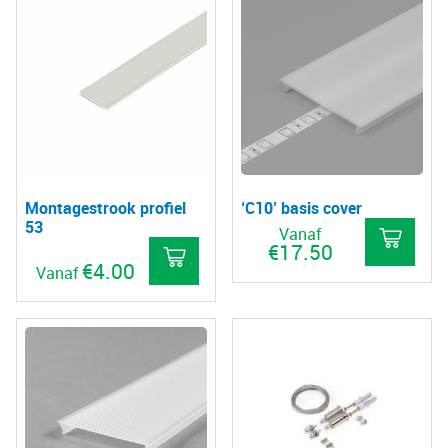
Montagestrook profiel
‘C10’ basis cover
53
Vanaf
€
17.50
€
4.00
Vanaf
Dit
pro
hee
mee
vari
De