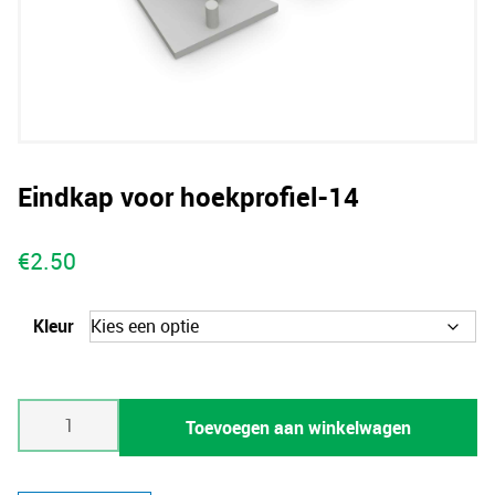
Eindkap voor hoekprofiel-14
€
2.50
Kleur
Eindkap
Toevoegen aan winkelwagen
voor
hoekprofiel-