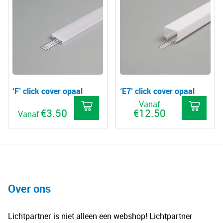
hee
meerdere
mee
variaties.
vari
Deze
De
optie
opt
kan
kan
gekozen
gek
worden
‘F’ click cover opaal
‘E7’ click cover opaal
wo
op
Vanaf
op
€
3.50
€
12.50
de
Vanaf
de
productpagina
Dit
Dit
pro
product
pro
heeft
hee
meerdere
mee
variaties.
vari
Over ons
Deze
De
optie
opt
Lichtpartner is niet alleen een webshop! Lichtpartner