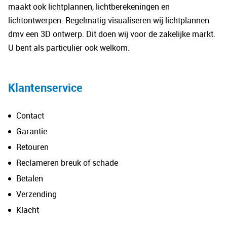
kan
kan
maakt ook lichtplannen, lichtberekeningen en
gekozen
gek
lichtontwerpen. Regelmatig visualiseren wij lichtplannen
worden
wo
dmv een 3D ontwerp. Dit doen wij voor de zakelijke markt.
op
op
U bent als particulier ook welkom.
de
de
productpagina
pro
Klantenservice
Contact
Garantie
Retouren
Reclameren breuk of schade
Betalen
Verzending
Klacht