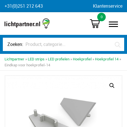
Skip
+31(0)251 212 643
Klantenservice
to
0
content
Zoeken:
Lichtpartner
»
LED strips
»
LED profielen
»
Hoekprofiel
»
Hoekprofiel 14
»
Eindkap voor hoekprofiel-14