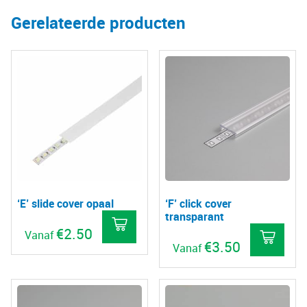
Gerelateerde producten
‘E’ slide cover opaal
‘F’ click cover
transparant
€
2.50
Vanaf
€
3.50
Vanaf
Dit
Dit
product
pro
heeft