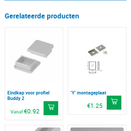
Gerelateerde producten
Eindkap voor profiel
‘Y’ montageplaat
Buddy 2
€
1.25
€
0.92
Vanaf
Dit
product