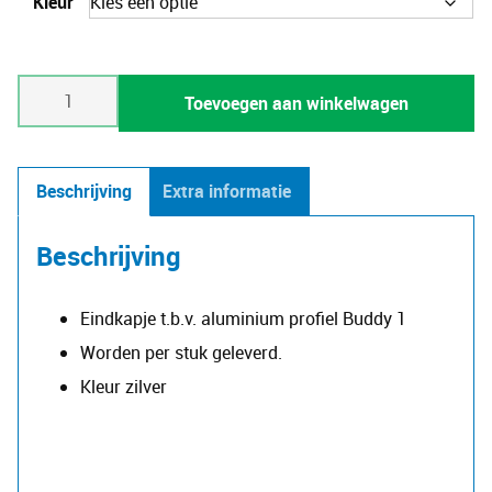
Kleur
Eindkap
Toevoegen aan winkelwagen
voor
profiel
Buddy
Beschrijving
Extra informatie
1
aantal
Beschrijving
Eindkapje t.b.v. aluminium profiel Buddy 1
Worden per stuk geleverd.
Kleur zilver