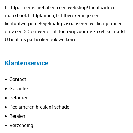
opt
kan
Lichtpartner is niet alleen een webshop! Lichtpartner
kan
gekozen
maakt ook lichtplannen, lichtberekeningen en
gek
worden
lichtontwerpen. Regelmatig visualiseren wij lichtplannen
wo
op
dmv een 3D ontwerp. Dit doen wij voor de zakelijke markt.
op
de
U bent als particulier ook welkom.
de
productpagina
pro
Klantenservice
Contact
Garantie
Retouren
Reclameren breuk of schade
Betalen
Verzending