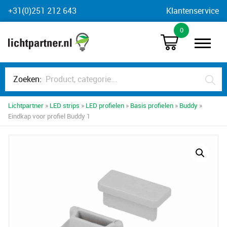
Skip
+31(0)251 212 643
Klantenservice
to
0
content
Zoeken:
Lichtpartner
»
LED strips
»
LED profielen
»
Basis profielen
»
Buddy
»
Eindkap voor profiel Buddy 1