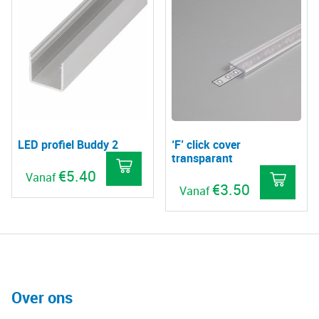
heeft
meerdere
variaties.
Deze
optie
kan
gekozen
LED profiel Buddy 2
‘F’ click cover
worden
transparant
op
€
5.40
Vanaf
€
3.50
de
Vanaf
Dit
productpagina
Dit
product
pro
heeft
hee
meerdere
mee
variaties.
vari
Over ons
Deze
De
optie