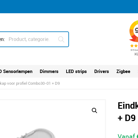
n:
D Sensorlampen
Dimmers
LED strips
Drivers
Zigbee
kap voor profiel Combo30-01 + D9
Eind
+ D9
Vanaf