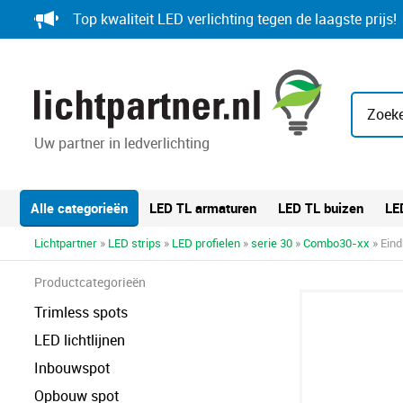
Skip
Top kwaliteit LED verlichting tegen de laagste prijs!
to
content
Zoeke
Uw partner in ledverlichting
Alle categorieën
LED TL armaturen
LED TL buizen
LE
Lichtpartner
»
LED strips
»
LED profielen
»
serie 30
»
Combo30-xx
» Eind
Productcategorieën
Trimless spots
LED lichtlijnen
Inbouwspot
Opbouw spot