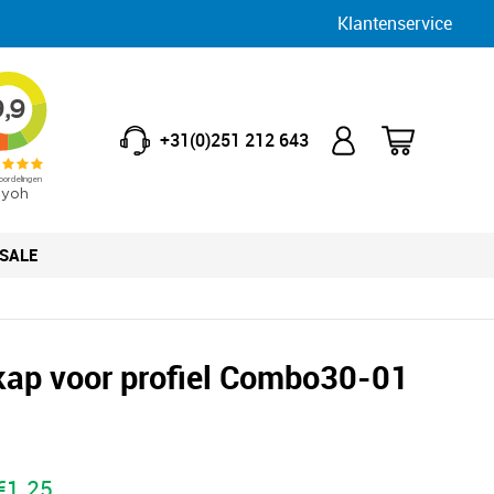
Klantenservice
+31(0)251 212 643
SALE
kap voor profiel Combo30-01
€
1.25