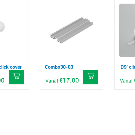
click cover
Combo30-03
‘D9’ cl
00
€
17.00
Vanaf
Vanaf
Dit
product
heeft
meerdere
variaties.
Deze