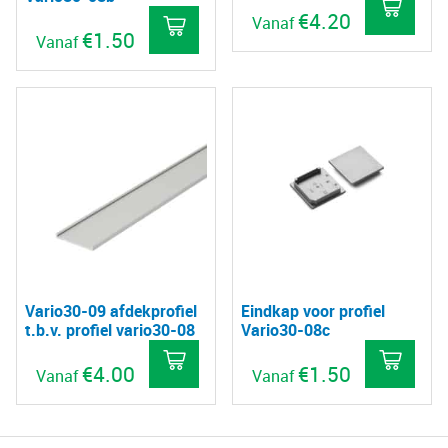
€
4.20
Vanaf
€
1.50
Vanaf
Dit
Dit
pro
product
hee
heeft
mee
meerdere
vari
variaties.
De
Deze
opt
optie
kan
kan
gek
gekozen
wo
Vario30-09 afdekprofiel
Eindkap voor profiel
worden
op
t.b.v. profiel vario30-08
Vario30-08c
op
de
€
4.00
€
1.50
de
Vanaf
Vanaf
pro
productpagina
Dit
Dit
product
pro