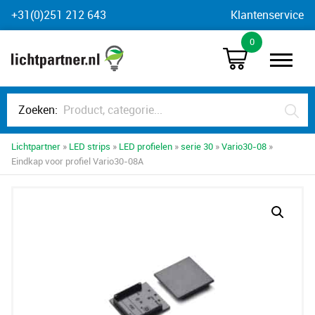
Skip
+31(0)251 212 643
Klantenservice
to
0
content
Zoeken:
Lichtpartner
»
LED strips
»
LED profielen
»
serie 30
»
Vario30-08
»
Eindkap voor profiel Vario30-08A