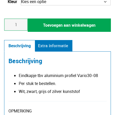
Kleur
Eindkap
Toevoegen aan winkelwagen
voor
profiel
Vario30-
Beschrijving
Extra informatie
08A
aantal
Beschrijving
Eindkapje tbv aluminium profiel Vario30-08
Per stuk te bestellen.
Wit, zwart, grijs of zilver kunststof
OPMERKING