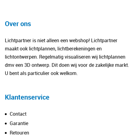
heeft
hee
meerdere
mee
variaties.
vari
Over ons
Deze
De
optie
opt
Lichtpartner is niet alleen een webshop! Lichtpartner
kan
kan
maakt ook lichtplannen, lichtberekeningen en
gekozen
gek
lichtontwerpen. Regelmatig visualiseren wij lichtplannen
worden
wo
dmv een 3D ontwerp. Dit doen wij voor de zakelijke markt.
op
op
U bent als particulier ook welkom.
de
de
productpagina
pro
Klantenservice
Contact
Garantie
Retouren