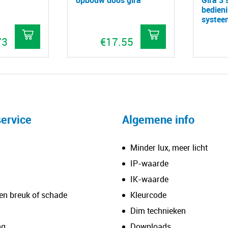
bedien
systee
73
€
17.55
ervice
Algemene info
Minder lux, meer licht
IP-waarde
IK-waarde
en breuk of schade
Kleurcode
Dim technieken
ng
Downloads