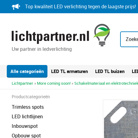
Skip
Top kwaliteit LED verlichting tegen de laagste prijs!
to
content
Zoeke
Uw partner in ledverlichting
Alle categorieën
LED TL armaturen
LED TL buizen
LE
Lichtpartner
»
More coming soon!
»
Schakelmateriaal en elektrotechnie
Productcategorieën
Trimless spots
LED lichtlijnen
Inbouwspot
Opbouw spot