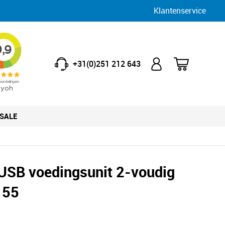
Klantenservice
+31(0)251 212 643
SALE
 USB voedingsunit 2-voudig
 55