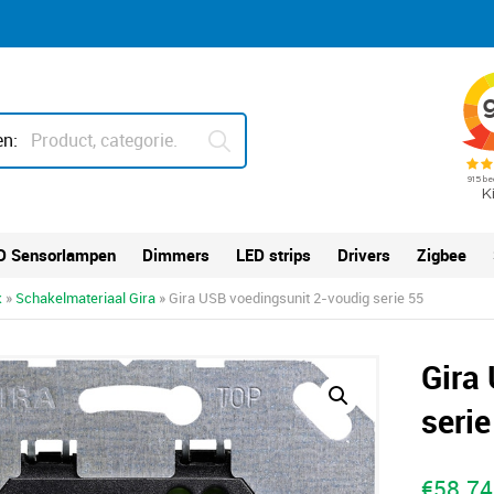
n:
D Sensorlampen
Dimmers
LED strips
Drivers
Zigbee
k
»
Schakelmateriaal Gira
» Gira USB voedingsunit 2-voudig serie 55
Gira
serie
€
58.74