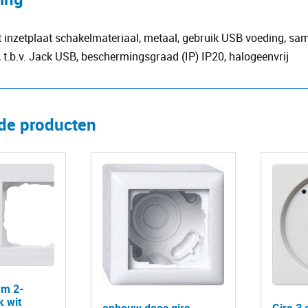
t inzetplaat schakelmateriaal, metaal, gebruik USB voeding, sam
, t.b.v. Jack USB, beschermingsgraad (IP) IP20, halogeenvrij
rde producten
am 2-
k wit
opbouw doos gira
Gira 3