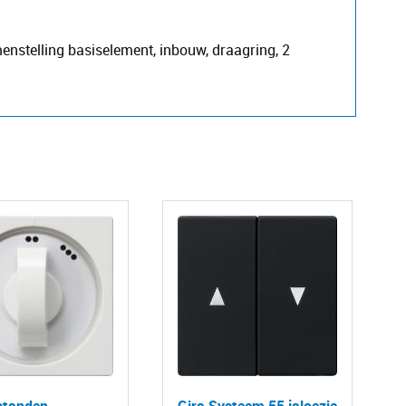
enstelling basiselement, inbouw, draagring, 2
 standen
Gira Systeem 55 jaloezie