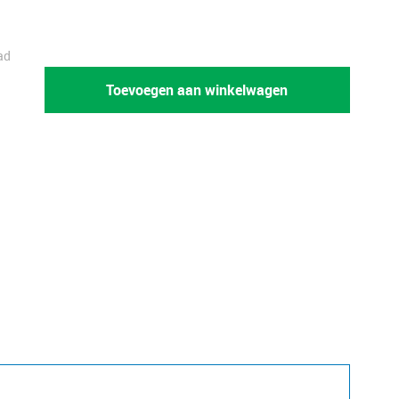
ad
Toevoegen aan winkelwagen
unit