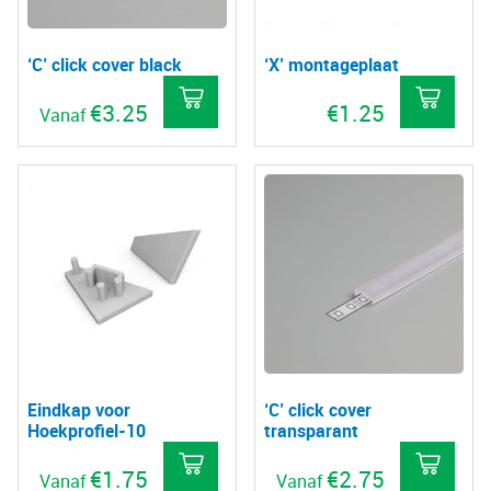
‘C’ click cover black
‘X’ montageplaat
€
3.25
€
1.25
Vanaf
Dit
product
heeft
meerdere
variaties.
Deze
optie
kan
gekozen
Eindkap voor
‘C’ click cover
worden
Hoekprofiel-10
transparant
op
€
1.75
€
2.75
de
Vanaf
Vanaf