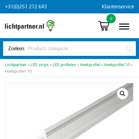
Skip
+31(0)251 212 643
Klantenservice
to
0
content
Zoeken:
Lichtpartner
»
LED strips
»
LED profielen
»
Hoekprofiel
»
Hoekprofiel 10
»
Hoekprofiel-10