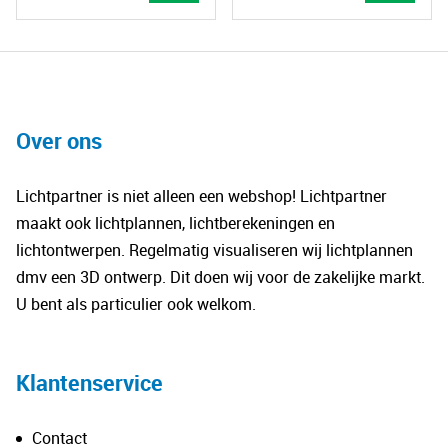
productpagina
Dit
Dit
product
pro
heeft
hee
meerdere
mee
variaties.
vari
Over ons
Deze
De
optie
opt
Lichtpartner is niet alleen een webshop! Lichtpartner
kan
kan
maakt ook lichtplannen, lichtberekeningen en
gekozen
gek
lichtontwerpen. Regelmatig visualiseren wij lichtplannen
worden
wo
dmv een 3D ontwerp. Dit doen wij voor de zakelijke markt.
op
op
U bent als particulier ook welkom.
de
de
productpagina
pro
Klantenservice
Contact