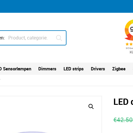
n:
D Sensorlampen
Dimmers
LED strips
Drivers
Zigbee
W
LED 
€
42.50