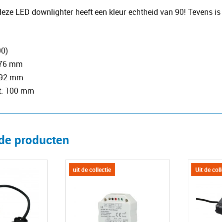
 deze LED downlighter heeft een kleur echtheid van 90! Tevens i
90)
 76 mm
-92 mm
t: 100 mm
rde producten
uit de collectie
Uit de col