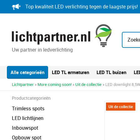
Skip
Top kwaliteit LED verlichting tegen de laagste prijs!
to
content
Zoeke
Uw partner in ledverlichting
Alle categorieën
LED TL armaturen
LED TL buizen
LE
Lichtpartner
»
More coming soon!
»
Uit de collectie
» LED downlight 8,5
Productcategorieën
Uit de collectie
Trimless spots
LED lichtlijnen
Inbouwspot
Opbouw spot