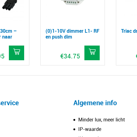
 30cm –
(0)1-10V dimmer L1- RF
Triac 
r naar
en push dim
95
€
34.75
ervice
Algemene info
Minder lux, meer licht
IP-waarde