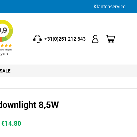
Klantenservice
+31(0)251 212 643
SALE
downlight 8,5W
Oorspronkelijke
Huidige
€
14.80
prijs
prijs