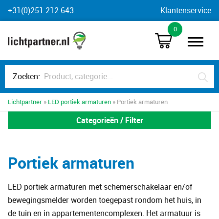
Skip
+31(0)251 212 643
Klantenservice
to
0
content
Zoeken:
Lichtpartner
»
LED portiek armaturen
» Portiek armaturen
Categorieën / Filter
Portiek armaturen
LED portiek armaturen met schemerschakelaar en/of
bewegingsmelder worden toegepast rondom het huis, in
de tuin en in appartementencomplexen. Het armatuur is