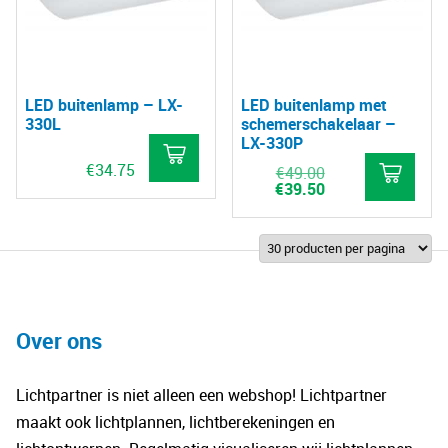
LED buitenlamp – LX-
LED buitenlamp met
330L
schemerschakelaar –
LX-330P
€
34.75
Oorspronkelijke
€
49.00
prijs
Huidige
€
39.50
Dit
was:
prijs
€49.00.
is:
Dit
product
€39.50.
pro
heeft
hee
meerdere
mee
variaties.
vari
Over ons
Deze
De
optie
opt
kan
Lichtpartner is niet alleen een webshop! Lichtpartner
kan
gekozen
maakt ook lichtplannen, lichtberekeningen en
gek
worden