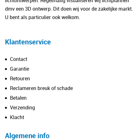
lichtontwerpen. Regelmatig visualiseren wij lichtplannen
wo
op
dmv een 3D ontwerp. Dit doen wij voor de zakelijke markt.
op
de
U bent als particulier ook welkom.
de
productpagina
pro
Klantenservice
Contact
Garantie
Retouren
Reclameren breuk of schade
Betalen
Verzending
Klacht
Algemene info