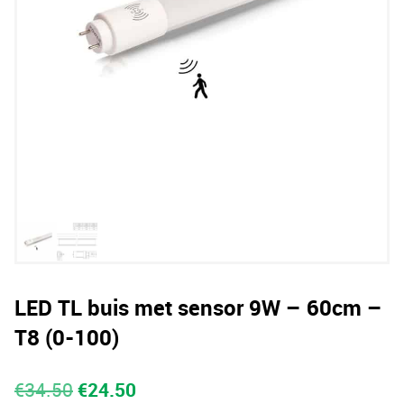
LED TL buis met sensor 9W – 60cm –
T8 (0-100)
Oorspronkelijke
Huidige
€
34.50
€
24.50