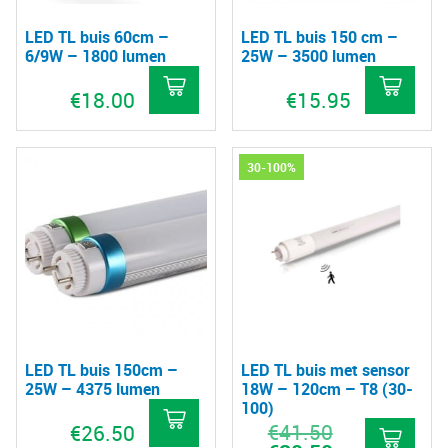
LED TL buis 60cm –
LED TL buis 150 cm –
6/9W – 1800 lumen
25W – 3500 lumen
€
18.00
€
15.95
Dit
Dit
product
pro
30-100%
heeft
hee
meerdere
mee
variaties.
vari
Deze
De
optie
opt
kan
kan
gekozen
gek
LED TL buis 150cm –
LED TL buis met sensor
worden
wo
25W – 4375 lumen
18W – 120cm – T8 (30-
op
op
100)
€
41.50
Oorspronkelijke
€
26.50
de
de
prijs