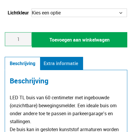
prijs
prijs
Lichtkleur
was:
is:
€34.50.
€24.50.
LED
Toevoegen aan winkelwagen
TL
buis
met
Beschrijving
Extra informatie
sensor
9W
Beschrijving
-
60cm
LED TL buis van 60 centimeter met ingebouwde
-
(onzichtbare) bewegingsmelder. Een ideale buis om
T8
onder andere toe te passen in parkeergarage’s en
(0-
stallingen.
100)
De buis kan in gesloten kunststof armaturen worden
aantal