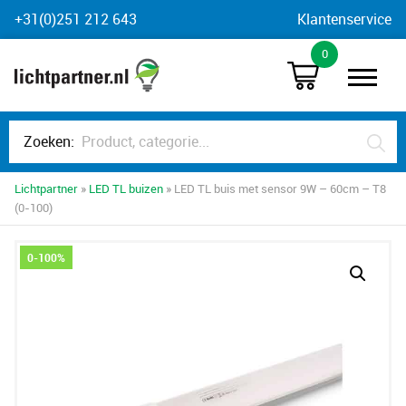
Skip
+31(0)251 212 643
Klantenservice
to
0
content
Zoeken:
Lichtpartner
»
LED TL buizen
» LED TL buis met sensor 9W – 60cm – T8
(0-100)
0-100%