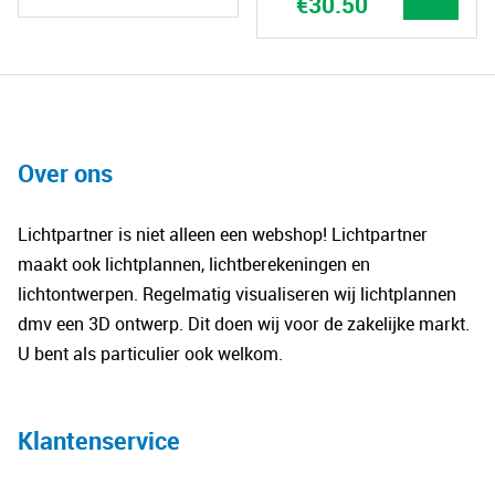
€
30.50
Huidige
productpagina
pro
was:
prijs
Dit
€41.50.
is:
Dit
product
€30.50.
pro
heeft
hee
meerdere
mee
variaties.
vari
Over ons
Deze
De
optie
opt
kan
Lichtpartner is niet alleen een webshop! Lichtpartner
kan
gekozen
maakt ook lichtplannen, lichtberekeningen en
gek
worden
lichtontwerpen. Regelmatig visualiseren wij lichtplannen
wo
op
dmv een 3D ontwerp. Dit doen wij voor de zakelijke markt.
op
de
U bent als particulier ook welkom.
de
productpagina
pro
Klantenservice