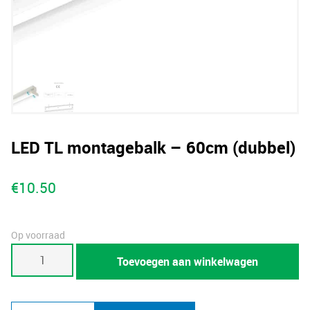
LED TL montagebalk – 60cm (dubbel)
€
10.50
Op voorraad
LED
Toevoegen aan winkelwagen
TL
montagebalk
-