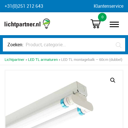
Skip
+31(0)251 212 643
Klantenservice
to
0
content
Zoeken:
Lichtpartner
»
LED TL armaturen
» LED TL montagebalk – 60cm (dubbel)