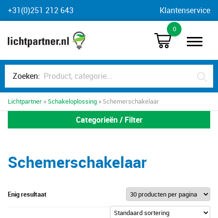
Skip
+31(0)251 212 643
Klantenservice
to
0
content
Zoeken:
Lichtpartner
»
Schakeloplossing
» Schemerschakelaar
Categorieën / Filter
Schemerschakelaar
Enig resultaat