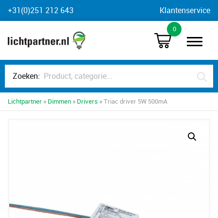
Skip
+31(0)251 212 643
Klantenservice
to
0
content
Zoeken:
Lichtpartner
»
Dimmen
»
Drivers
» Triac driver 5W 500mA