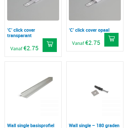
‘C’ click cover
‘C’ click cover opaal
transparant
€
2.75
Vanaf
€
2.75
Vanaf
Dit
Dit
pro
product
hee
heeft
mee
meerdere
vari
variaties.
De
Deze
opt
optie
kan
kan
gek
gekozen
wo
Wall single basisprofiel
Wall single – 180 graden
worden