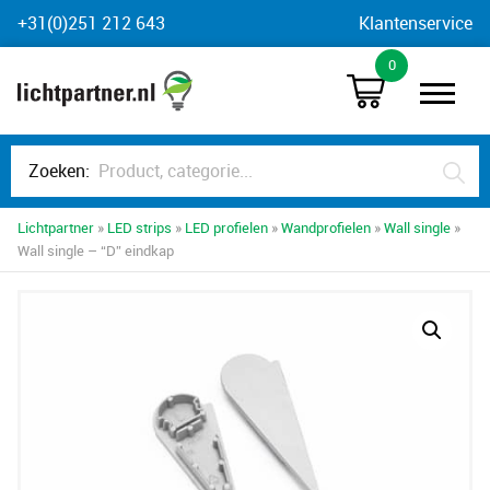
Skip
+31(0)251 212 643
Klantenservice
to
0
content
Zoeken:
Lichtpartner
»
LED strips
»
LED profielen
»
Wandprofielen
»
Wall single
»
Wall single – “D” eindkap