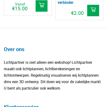
op
verbinder
Vanaf
op
€
15.00
de
€
2.00
de
pro
Dit
productpagina
product
heeft
meerdere
variaties.
Over ons
Deze
optie
kan
Lichtpartner is niet alleen een webshop! Lichtpartner
gekozen
maakt ook lichtplannen, lichtberekeningen en
worden
lichtontwerpen. Regelmatig visualiseren wij lichtplannen
op
dmv een 3D ontwerp. Dit doen wij voor de zakelijke markt.
de
U bent als particulier ook welkom.
productpagina
Klantenservice