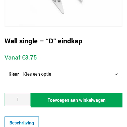
Wall single – “D” eindkap
Vanaf
€
3.75
Kleur
Wall
Toevoegen aan winkelwagen
single
-
"D"
Beschrijving
eindkap