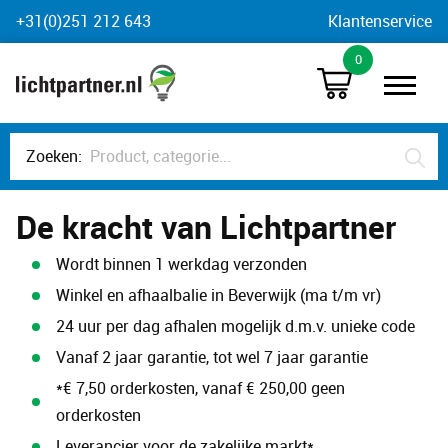
Skip
+31(0)251 212 643
Klantenservice
to
0
content
Zoeken:
De kracht van Lichtpartner
Wordt binnen 1 werkdag verzonden
Winkel en afhaalbalie in Beverwijk (ma t/m vr)
24 uur per dag afhalen mogelijk d.m.v. unieke code
Vanaf 2 jaar garantie, tot wel 7 jaar garantie
*€ 7,50 orderkosten, vanaf € 250,00 geen
orderkosten
Leverancier voor de zakelijke markt*