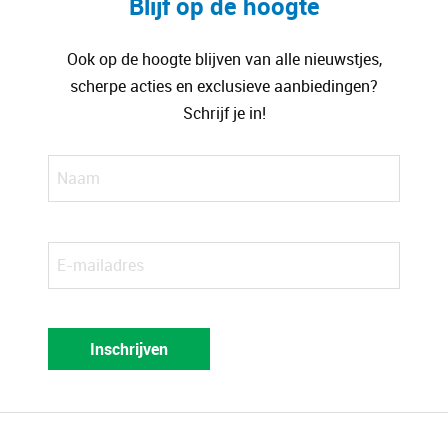
Blijf op de hoogte
Ook op de hoogte blijven van alle nieuwstjes,
scherpe acties en exclusieve aanbiedingen?
Schrijf je in!
Naam
Voorn
E-
mailadres
Inschrijven