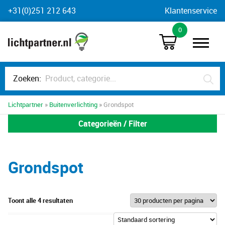
Skip
+31(0)251 212 643
Klantenservice
to
0
content
Zoeken:
Lichtpartner
»
Buitenverlichting
» Grondspot
Categorieën / Filter
Grondspot
Toont alle 4 resultaten