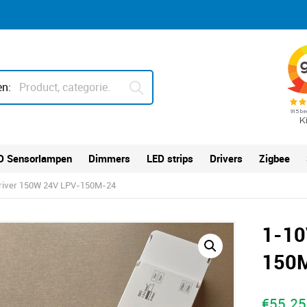
n:
D Sensorlampen
Dimmers
LED strips
Drivers
Zigbee
river 150W 24V LPV-150M-24
1-10
150
€
55.25