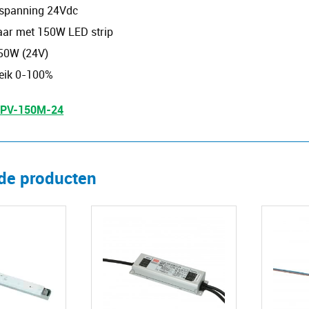
spanning 24Vdc
aar met 150W LED strip
50W (24V)
eik 0-100%
 LPV-150M-24
rde producten