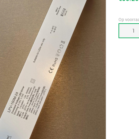
Op voorra
1-
10V
driver
150W
24V
LPV-
150M-
24
aantal