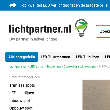
Skip
Top kwaliteit LED verlichting tegen de laagste prijs!
to
content
Zoeke
Uw partner in ledverlichting
Alle categorieën
LED TL armaturen
LED TL buizen
LE
Lichtpartner
»
LED strips
»
Bediening
»
Controller incl. voeding
» 1-10V d
Productcategorieën
Trimless spots
LED lichtlijnen
Inbouwspot
Opbouw spot