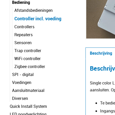
Bediening
Afstandsbedieningen
Controller incl. voeding
Controllers
Repeaters
Sensoren
Trap controller
Beschrijving
WiFi controller
Zigbee controller
Beschrij
SPI - digital
Voedingen
Single color 
aansluiten. O
Aansluitmateriaal
Diversen
Te bedi
Quick Install System
Ingangs
LED noodverlichting