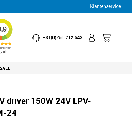
Klantenservice
+31(0)251 212 643
SALE
V driver 150W 24V LPV-
M-24