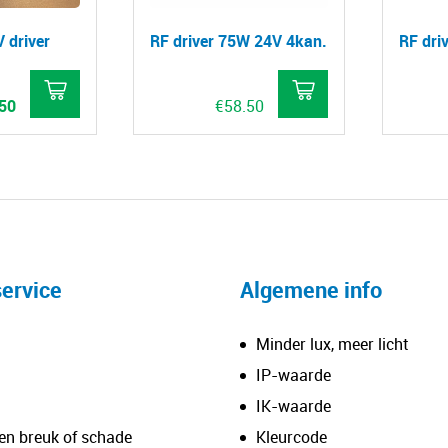
 driver
RF driver 75W 24V 4kan.
RF dri
pronkelijke
Huidige
50
€
58.50
prijs
is:
50.
€23.50.
ervice
Algemene info
Minder lux, meer licht
IP-waarde
IK-waarde
en breuk of schade
Kleurcode