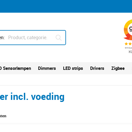
n:
D Sensorlampen
Dimmers
LED strips
Drivers
Zigbee
er incl. voeding
aten