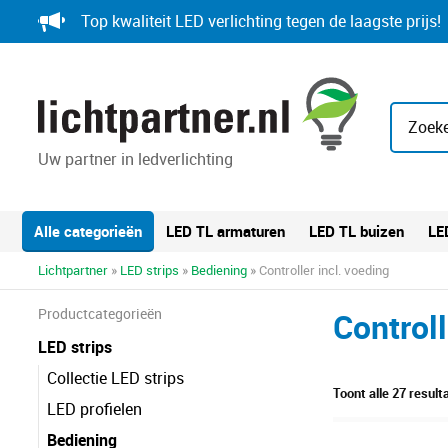
Skip
Top kwaliteit LED verlichting tegen de laagste prijs!
to
content
Zoeke
Uw partner in ledverlichting
Alle categorieën
LED TL armaturen
LED TL buizen
LE
Lichtpartner
»
LED strips
»
Bediening
» Controller incl. voeding
Productcategorieën
Controll
LED strips
Collectie LED strips
Toont alle 27 result
LED profielen
Bediening