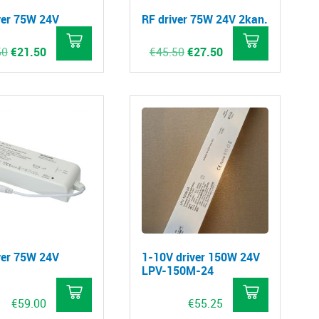
ver 75W 24V
RF driver 75W 24V 2kan.
Oorspronkelijke
Huidige
Oorspronkelijke
Huidige
50
€
21.50
€
45.50
€
27.50
prijs
prijs
prijs
prijs
was:
is:
was:
is:
€33.50.
€21.50.
€45.50.
€27.50.
ver 75W 24V
1-10V driver 150W 24V
LPV-150M-24
€
59.00
€
55.25