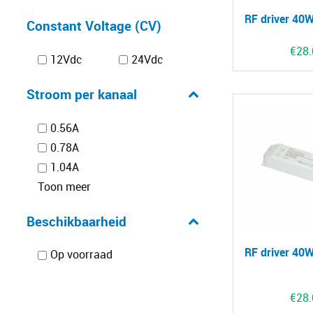
RF driver 40
Constant Voltage (CV)
€
28
12Vdc
24Vdc
Stroom per kanaal
0.56A
0.78A
1.04A
Toon meer
Beschikbaarheid
RF driver 40
Op voorraad
€
28