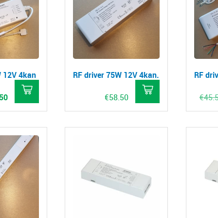
W 12V 4kan
RF driver 75W 12V 4kan.
RF dri
pronkelijke
Huidige
50
€
58.50
€
45.
prijs
is:
50.
€27.50.