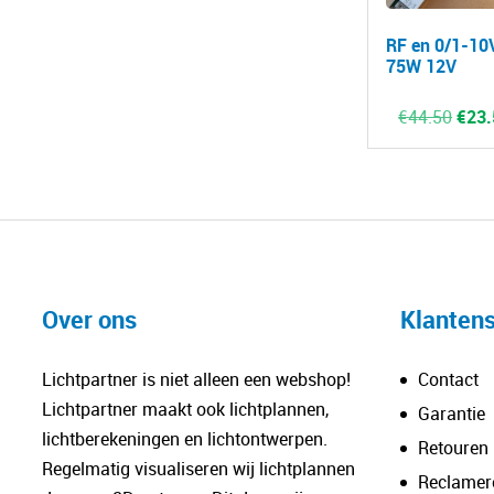
RF en 0/1-10V
75W 12V
Oors
€
44.50
€
23.
prijs
was:
€44.
Over ons
Klantens
Lichtpartner is niet alleen een webshop!
Contact
Lichtpartner maakt ook lichtplannen,
Garantie
lichtberekeningen en lichtontwerpen.
Retouren
Regelmatig visualiseren wij lichtplannen
Reclamer