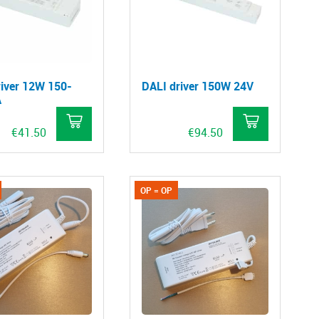
river 12W 150-
DALI driver 150W 24V
A
€
41.50
€
94.50
OP = OP