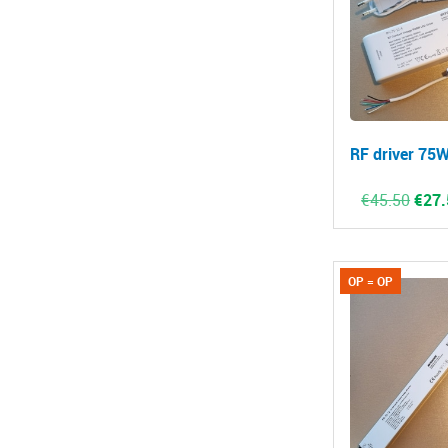
RF driver 75
Oors
€
45.50
€
27.
prijs
was:
€45.
OP = OP