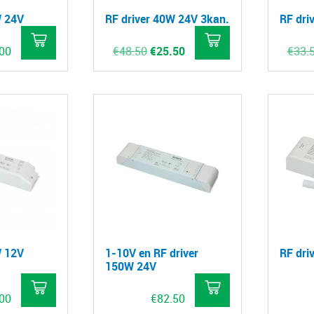
W 24V
RF driver 40W 24V 3kan.
RF dri
Oorspronkelijke
Huidige
.00
€
48.50
€
25.50
€
33.
prijs
prijs
was:
is:
€48.50.
€25.50.
W 12V
1-10V en RF driver
RF dri
150W 24V
.00
€
82.50