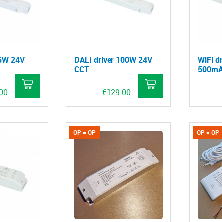
75W 24V
DALI driver 100W 24V
WiFi d
CCT
500m
.00
€
129.00
OP = OP
OP = OP