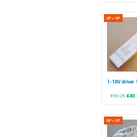
OP = OP
1-10V driver
Oors
€
55.25
€
40.
prijs
was:
€55.
OP = OP