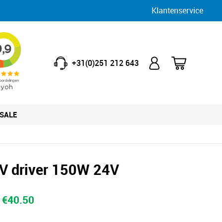
Klantenservice
+31(0)251 212 643
SALE
V driver 150W 24V
Oorspronkelijke
Huidige
€
40.50
prijs
prijs