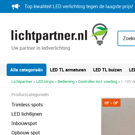
Skip
Top kwaliteit LED verlichting tegen de laagste prijs!
to
content
Zoeke
Uw partner in ledverlichting
Alle categorieën
LED TL armaturen
LED TL buizen
LE
Lichtpartner
»
LED strips
»
Bediening
»
Controller incl. voeding
» 1-10V d
Productcategorieën
OP = OP
Trimless spots
LED lichtlijnen
Inbouwspot
Opbouw spot