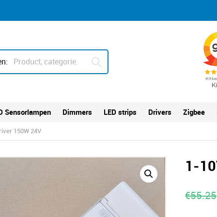
n:
D Sensorlampen
Dimmers
LED strips
Drivers
Zigbee
river 150W 24V
1-10
€
55.25