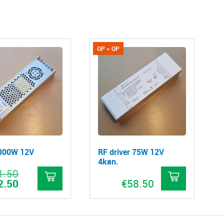
OP = OP
 300W 12V
RF driver 75W 12V
4kan.
1.50
Oorspronkelijke
prijs
2.50
Huidige
€
58.50
was:
prijs
€41.50.
is:
€22.50.