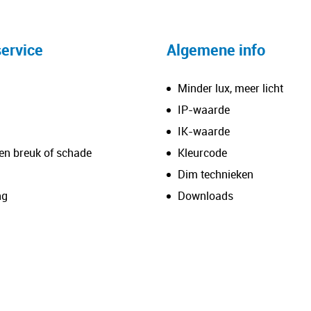
heeft
meerdere
variaties.
ervice
Algemene info
Deze
optie
Minder lux, meer licht
kan
IP-waarde
gekozen
IK-waarde
worden
en breuk of schade
Kleurcode
op
de
Dim technieken
productpagina
ng
Downloads