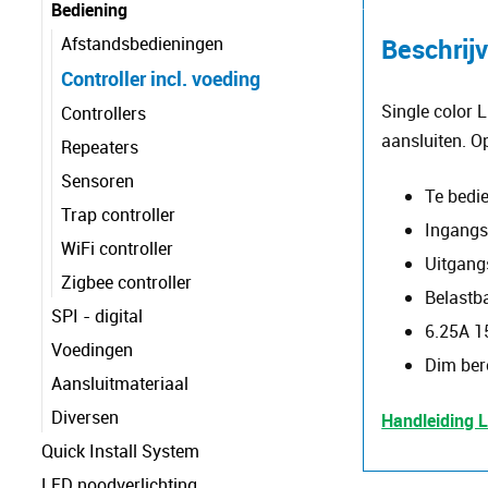
Bediening
Afstandsbedieningen
Beschrij
Controller incl. voeding
Single color 
Controllers
aansluiten. O
Repeaters
Sensoren
Te bedi
Trap controller
Ingangs
WiFi controller
Uitgang
Zigbee controller
Belastb
SPI - digital
6.25A 1
Voedingen
Dim ber
Aansluitmateriaal
Diversen
Handleiding 
Quick Install System
LED noodverlichting