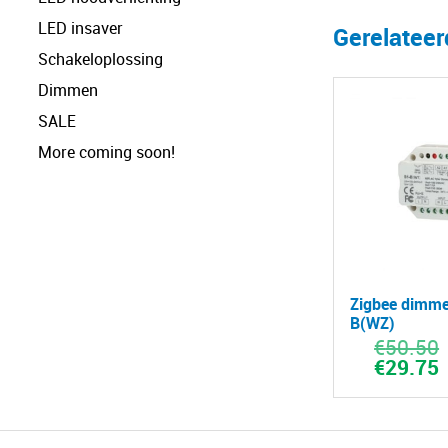
LED insaver
Gerelatee
Schakeloplossing
Dimmen
SALE
More coming soon!
Zigbee dimme
B(WZ)
€
50.50
O
p
€
29.75
H
w
p
€
i
€