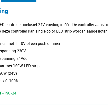
ving
LED controller inclusief 24V voeding in één. De controller aansl
p deze controller kan single color LED strip worden aangesloten
enen met 1-10V of een push dimmer
spanning 230V
spanning 24Vdc
aar met 150W LED strip
50W (24V)
eik 0-100%
LF-150-24