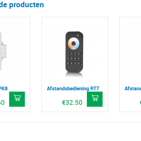
rde producten
PK8
Afstandsbediening RT7
Afstan
50
€
32.50