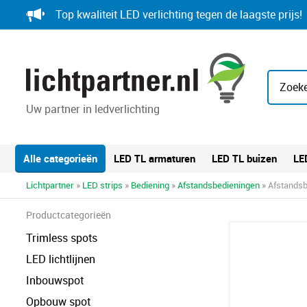
Skip
Top kwaliteit LED verlichting tegen de laagste prijs!
to
content
Zoeke
Uw partner in ledverlichting
Alle categorieën
LED TL armaturen
LED TL buizen
LE
Lichtpartner
»
LED strips
»
Bediening
»
Afstandsbedieningen
» Afstandsb
Productcategorieën
Trimless spots
LED lichtlijnen
Inbouwspot
Opbouw spot