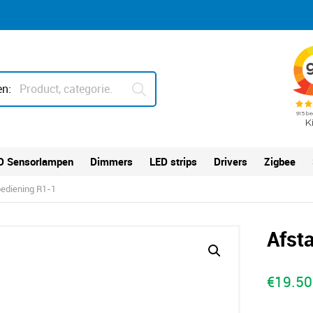
n:
D Sensorlampen
Dimmers
LED strips
Drivers
Zigbee
ediening R1-1
Afst
€
19.50