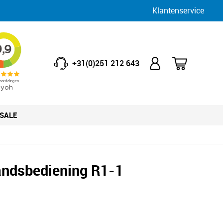
Klantenservice
+31(0)251 212 643
SALE
andsbediening R1-1