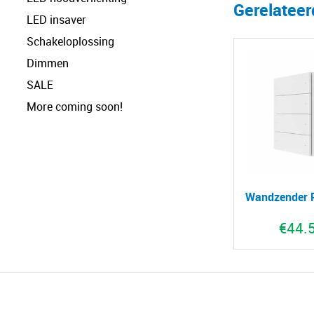
Gerelatee
LED insaver
Schakeloplossing
Dimmen
SALE
More coming soon!
Wandzender 
€
44.