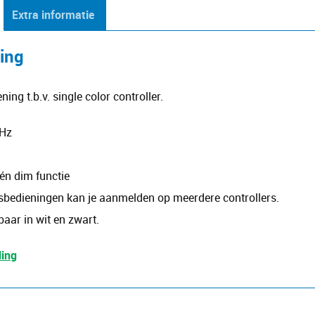
Extra informatie
ving
ing t.b.v. single color controller.
GHz
én dim functie
sbedieningen kan je aanmelden op meerdere controllers.
baar in wit en zwart.
ding