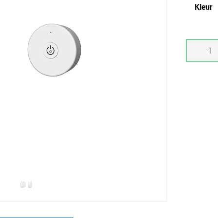
Kleur
Afstands
R1-
1
aantal