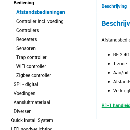
Bediening
Beschrijving
Afstandsbedieningen
Controller incl. voeding
Beschrij
Controllers
Repeaters
Afstandsbedien
Sensoren
RF 2.4
Trap controller
1 zone
WiFi controller
Aan/uit 
Zigbee controller
Afstand
SPI - digital
Verkrijg
Voedingen
Aansluitmateriaal
R1-1 handlei
Diversen
Quick Install System
LED noodverlichting