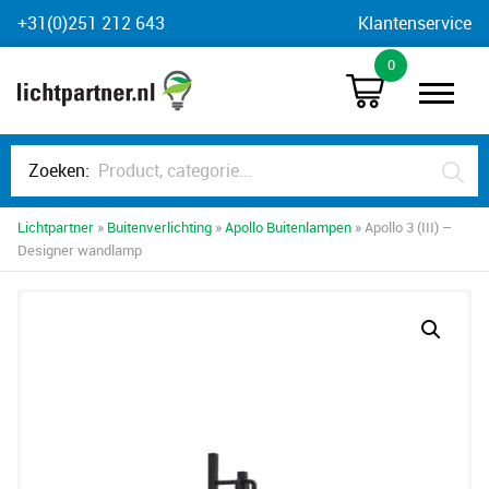
Skip
+31(0)251 212 643
Klantenservice
to
0
content
Zoeken:
Lichtpartner
»
Buitenverlichting
»
Apollo Buitenlampen
» Apollo 3 (III) –
Designer wandlamp