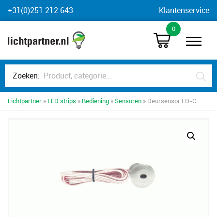
Skip
+31(0)251 212 643
Klantenservice
to
0
content
Zoeken:
Lichtpartner
»
LED strips
»
Bediening
»
Sensoren
» Deursensor ED-C