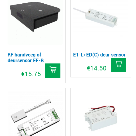
RF handveeg of
E1-L+ED(C) deur sensor
deursensor EF-B
€
14.50
€
15.75