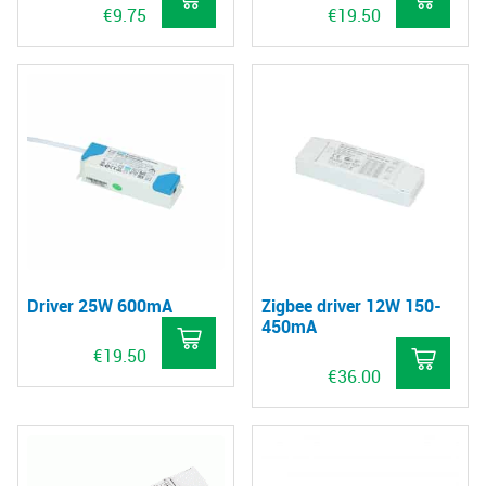
€
9.75
€
19.50
Driver 25W 600mA
Zigbee driver 12W 150-
450mA
€
19.50
€
36.00