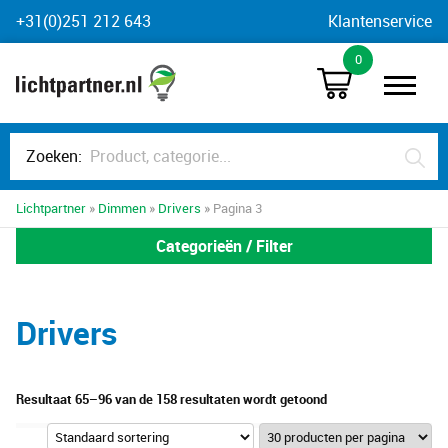
Skip
+31(0)251 212 643
Klantenservice
to
0
content
Zoeken:
Lichtpartner
»
Dimmen
»
Drivers
» Pagina 3
Categorieën / Filter
Drivers
Resultaat 65–96 van de 158 resultaten wordt getoond