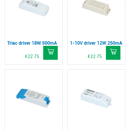
vari
De
opt
kan
gek
Triac driver 18W 500mA
1-10V driver 12W 250mA
wo
op
€
22.75
€
22.75
de
pro