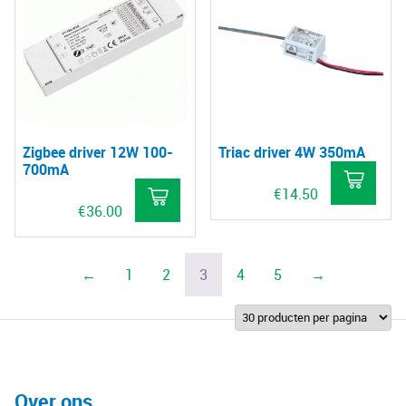
Zigbee driver 12W 100-
Triac driver 4W 350mA
700mA
€
14.50
€
36.00
←
1
2
3
4
5
→
Over ons