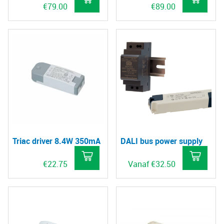
€
79.00
€
89.00
Triac driver 8.4W 350mA
DALI bus power supply
€
22.75
Vanaf
€
32.50
Dit
pro
hee
mee